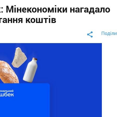
: Мінекономіки нагадало
тання коштів
Поділи