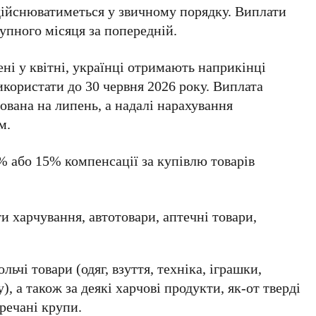
здійснюватиметься у звичному порядку. Виплати
упного місяця за попередній.
ені у
квітні
, українці отримають наприкінці
використати до
30 червня 2026 року
. Виплата
нована на
липень
, а надалі нарахування
м.
%
або
15%
компенсації за купівлю товарів
:
 харчування, автотовари, аптечні товари,
ьчі товари (одяг, взуття, техніка, іграшки,
), а також за деякі харчові продукти, як-от тверді
гречані крупи.