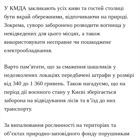
У
КМДА
закликають усіх киян та гостей столиці
бути вкрай обережними, відпочиваючи на природі.
Зокрема, суворо заборонено розводити вогнища у
невідведених для цього місцях, а також
використовувати несправне чи пошкоджене
електрообладнання.
Варто пам’ятати, що за смаження шашликів у
недозволених локаціях передбачені штрафи у розмірі
від
340
до
1 360
гривень. Також нагадуємо, що на
період дії воєнного стану у
Києві
зберігається
заборона на відвідування лісів та в’їзд до них
транспорту.
За випалювання рослинності на територіях та
об’єктах природно-заповідного фонду порушникам