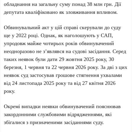
обладнання на загальну суму понад
38 млн грн
. Дії
депутата кваліфіковано як зловживання впливом.
Обвинувальний акт у цій справі скерували до суду
ще у
2022 році
. Однак, як наголошують у
САП
,
упродовж майже чотирьох років обвинувачений
неодноразово не з’являвся на судові засідання. Серед
таких неявок були дати
29 жовтня 2025 року
,
30
березня
,
1 червня
та
22 червня 2026 року
. За дві з цих
неявок суд застосував грошове стягнення ухвалами
від
24 листопада 2025 року
та від
27 квітня 2026
року
.
Окремі випадки неявки обвинувачений пояснював
закордонними службовими відрядженнями, які
збігалися з призначеними засіданнями суду.