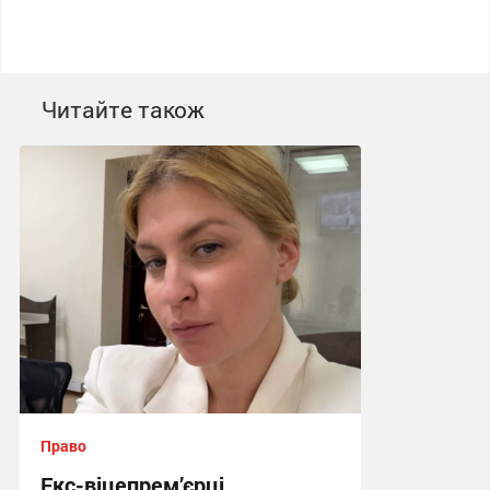
Читайте також
Право
Екс-віцепрем’єрці