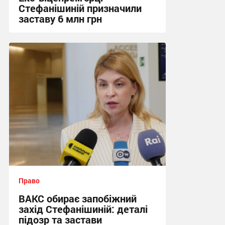
Стефанішиній призначили
заставу 6 млн грн
10:43 сьогодні
Право
ВАКС обирає запобіжний
захід Стефанішиній: деталі
підозр та застави