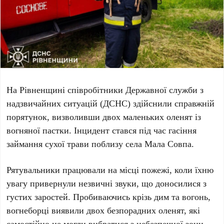
На
Рівненщині
співробітники
Державної служби з
надзвичайних ситуацій
(
ДСНС
) здійснили справжній
порятунок, визволивши
двох маленьких оленят
із
вогняної пастки. Інцидент стався під час гасіння
займання сухої трави поблизу села
Мала Совпа
.
Рятувальники працювали на місці пожежі, коли їхню
увагу привернули незвичні звуки, що доносилися з
густих заростей. Пробиваючись крізь дим та вогонь,
вогнеборці виявили двох безпорадних оленят, які
самостійно не могли вибратися з небезпечної зони.