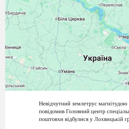
Невідчутний землетрус магнітудою
повідомив
Головний центр спеціал
поштовхи відбулися у
Лохвицькій г