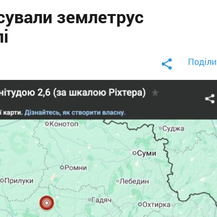
сували землетрус
лі
Поділи