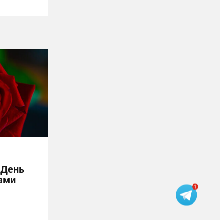
 День
ами