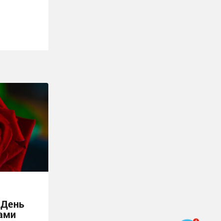
 День
ами