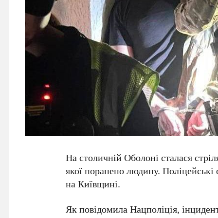
На столичній
Оболоні
сталася
стріл
якої поранено людину. Поліцейські 
на
Київщині
.
Як повідомила
Нацполіція
, інциден