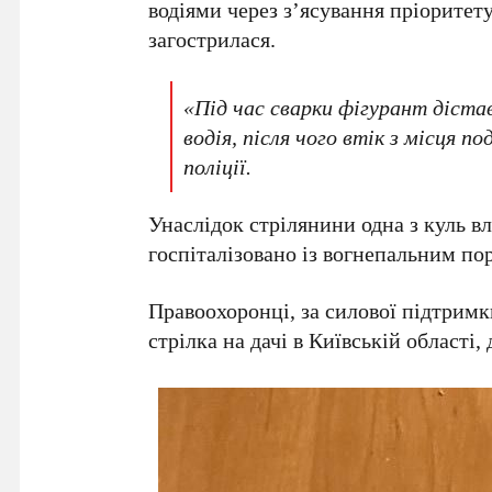
водіями через з’ясування пріоритет
загострилася.
«Під час сварки фігурант діста
водія, після чого втік з місця 
поліції.
Унаслідок
стрілянини
одна з куль в
госпіталізовано із вогнепальним по
Правоохоронці, за силової підтрим
стрілка на дачі в
Київській області
,