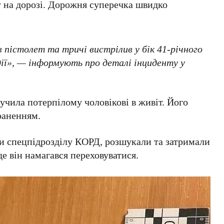
у на дорозі. Дорожня суперечка швидко
в пістолет та тричі вистрілив у бік
41-річного
події», — інформують про деталі інциденту у
лучила потерпілому чоловікові в живіт. Його
раненням.
ки спецпідрозділу
КОРД
, розшукали та затримали
 де він намагався переховуватися.