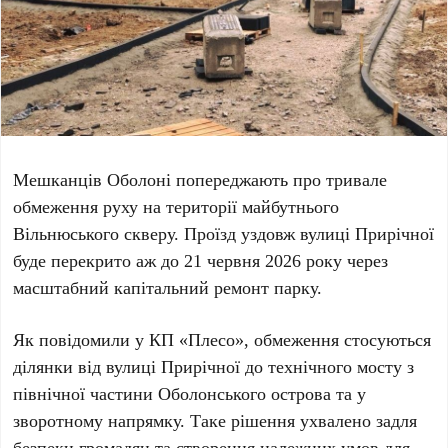
Мешканців
Оболоні
попереджають про тривале
обмеження руху на території майбутнього
Вільнюського скверу
. Проїзд уздовж вулиці
Прирічної
буде перекрито аж до
21 червня 2026 року
через
масштабний капітальний ремонт парку.
Як повідомили у
КП «Плесо»
, обмеження стосуються
ділянки від вулиці
Прирічної
до технічного мосту з
північної частини
Оболонського острова
та у
зворотному напрямку. Таке рішення ухвалено задля
безпеки громадян та створення належних умов для