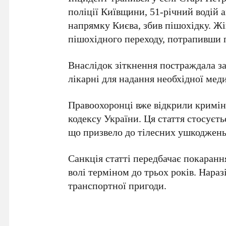
поліції
Київщини
,
51-річний водій
а
напрямку
Києва
, збив пішохідку. 
пішохідного переходу, потрапивши п
Внаслідок зіткнення постраждала за
лікарні для надання необхідної мед
Правоохоронці вже відкрили кримі
кодексу України
. Ця стаття стосуєт
що призвело до тілесних ушкоджень 
Санкція статті передбачає покаранн
волі терміном до
трьох років
. Нара
транспортної пригоди.