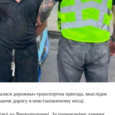
алася дорожньо-транспортна пригода, внаслідок
гаючи дорогу в невстановленому місці.
івці
на
Вишгородщині
. За попередніми даними