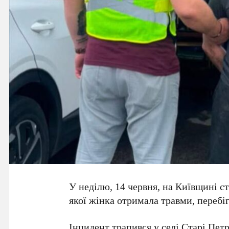
У неділю,
14 червня
, на
Київщині
ст
якої
жінка отримала травми
, перебі
Інцидент трапився у селі
Старі Петр