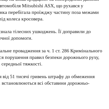
втомобіля
Mitsubishi ASX
, що рухався у
Жінка перебігала проїжджу частину поза межами
ід колеса кросовера.
знала тілесних ушкоджень. Її доправили до
ичної допомоги.
нальне провадження за
ч. 1 ст. 286 Кримінального
ься порушення правил безпеки дорожнього руху,
середньої тяжкості.
я від
51 тисячі гривень
штрафу до обмеження
зі встановлюються всі обставини дорожньо-