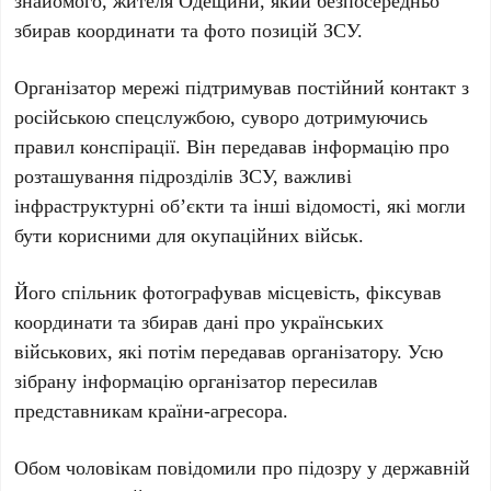
знайомого, жителя
Одещини
, який безпосередньо
збирав координати та фото позицій
ЗСУ
.
Організатор мережі підтримував постійний контакт з
російською спецслужбою, суворо дотримуючись
правил конспірації. Він передавав інформацію про
розташування підрозділів
ЗСУ
, важливі
інфраструктурні об’єкти та інші відомості, які могли
бути корисними для окупаційних військ.
Його спільник фотографував місцевість, фіксував
координати та збирав дані про українських
військових, які потім передавав організатору. Усю
зібрану інформацію організатор пересилав
представникам країни-агресора.
Обом чоловікам повідомили про підозру у
державній