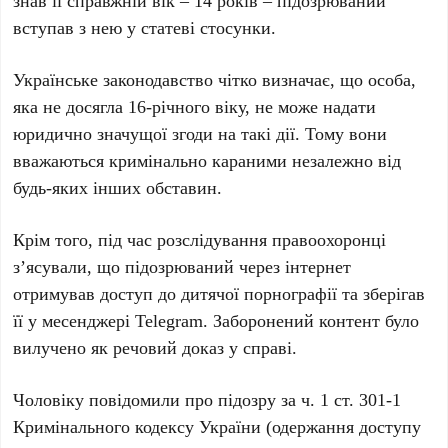
знав її справжній вік –
14 років
– підозрюваний
вступав з нею у статеві стосунки.
Українське законодавство чітко визначає, що особа,
яка не досягла
16-річного
віку, не може надати
юридично значущої згоди на такі дії. Тому вони
вважаються кримінально караними незалежно від
будь-яких інших обставин.
Крім того, під час розслідування правоохоронці
з’ясували, що підозрюваний через інтернет
отримував доступ до дитячої порнографії та зберігав
її у месенджері
Telegram
. Заборонений контент було
вилучено як речовий доказ у справі.
Чоловіку повідомили про підозру за
ч. 1 ст. 301-1
Кримінального кодексу України (одержання доступу