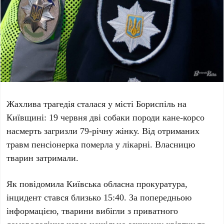
Жахлива трагедія сталася у місті
Бориспіль
на
Київщині
:
19 червня
дві собаки породи кане-корсо
насмерть загризли
79-річну
жінку. Від отриманих
травм пенсіонерка померла у лікарні. Власницю
тварин затримали.
Як повідомила
Київська обласна прокуратура
,
інцидент стався близько
15:40
. За попередньою
інформацією, тварини вибігли з приватного