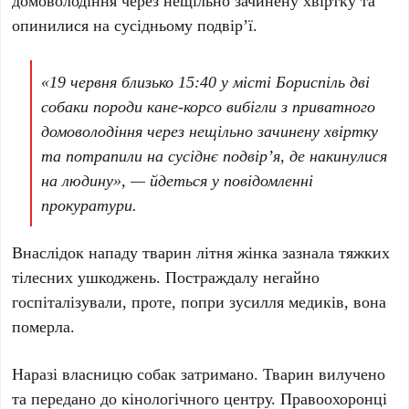
домоволодіння через нещільно зачинену хвіртку та
опинилися на сусідньому подвір’ї.
«
19 червня
близько
15:40
у місті
Бориспіль
дві
собаки породи кане-корсо вибігли з приватного
домоволодіння через нещільно зачинену хвіртку
та потрапили на сусіднє подвір’я, де накинулися
на людину», — йдеться у повідомленні
прокуратури.
Внаслідок нападу тварин літня жінка зазнала тяжких
тілесних ушкоджень. Постраждалу негайно
госпіталізували, проте, попри зусилля медиків, вона
померла.
Наразі власницю собак затримано. Тварин вилучено
та передано до кінологічного центру. Правоохоронці