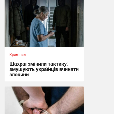
Кримінал
Шахраї змінили тактику:
змушують українців вчиняти
злочини
05:32 сьогодні