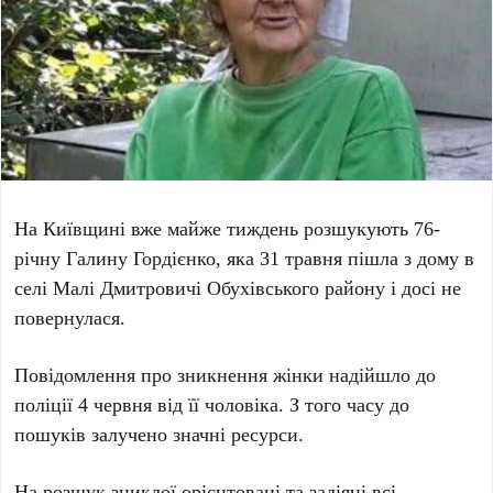
На
Київщині
вже майже тиждень розшукують
76-
річну Галину Гордієнко
, яка
31 травня
пішла з дому в
селі
Малі Дмитровичі
Обухівського району і досі не
повернулася.
Повідомлення про зникнення жінки надійшло до
поліції
4 червня
від її чоловіка. З того часу до
пошуків залучено значні ресурси.
На розшук зниклої орієнтовані та задіяні всі