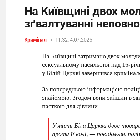
На Київщині двох мо
зґвалтуванні неповно
Кримінал
11:32, 4.07.2026
На Київщині затримано
двох молоди
сексуальному насильстві над
16-рі
у Білій Церкві завершився кримінал
За попередньою інформацією поліці
знайомою. Згодом вони зайшли в зак
пасткою для дівчини.
У місті Біла Церква двоє товар
проти її волі, — повідомляє полі