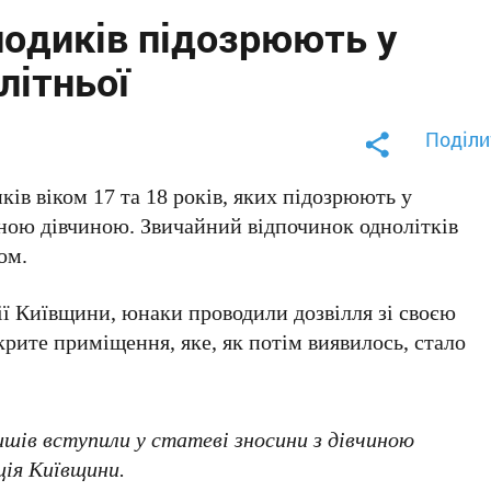
лодиків підозрюють у
літньої
Поділи
ків віком 17 та 18 років
, яких підозрюють у
чною дівчиною
. Звичайний відпочинок однолітків
ом.
ї Київщини, юнаки проводили дозвілля зі своєю
рите приміщення, яке, як потім виявилось, стало
ишів вступили у статеві зносини з дівчиною
ція Київщини.