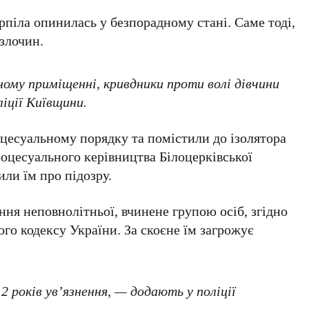
піла опинилась у безпорадному стані. Саме тоді,
 злочин.
ому приміщенні, кривдники проти волі дівчини
ліції Київщини.
цесуальному порядку та помістили до ізолятора
роцесуального керівництва Білоцерківської
ли їм про підозру.
ня неповнолітньої, вчинене групою осіб, згідно
ого кодексу України
. За скоєне їм загрожує
12 років ув’язнення
, — додають у поліції