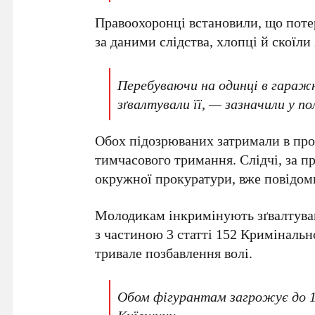
Правоохоронці встановили, що потер
за даними слідства, хлопці й скоїли
Перебуваючи на одинці в гаражн
зґвалтували її, — зазначили у по
Обох підозрюваних затримали в про
тимчасового тримання. Слідчі, за п
окружної прокуратури, вже повідоми
Молодикам інкримінують зґвалтуван
з
частиною 3 статті 152 Кримінальн
тривале позбавлення волі.
Обом фігурантам загрожує до