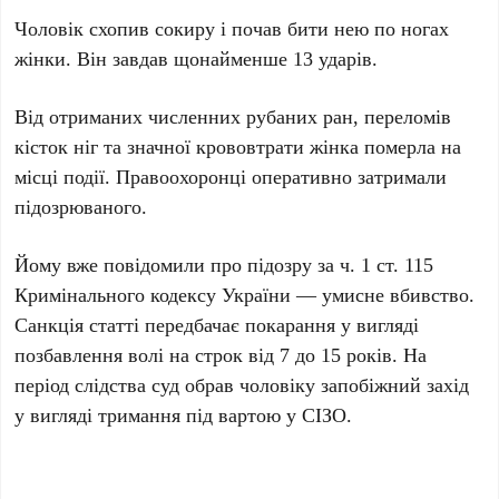
Чоловік схопив сокиру і почав бити нею по ногах
жінки. Він завдав щонайменше
13 ударів
.
Від отриманих
численних рубаних ран
,
переломів
кісток ніг
та
значної крововтрати
жінка померла на
місці події. Правоохоронці оперативно затримали
підозрюваного.
Йому вже повідомили про підозру за
ч. 1 ст. 115
Кримінального кодексу України
— умисне вбивство.
Санкція статті передбачає покарання у вигляді
позбавлення волі на строк від
7 до 15 років
. На
період слідства суд обрав чоловіку запобіжний захід
у вигляді тримання під вартою у СІЗО.