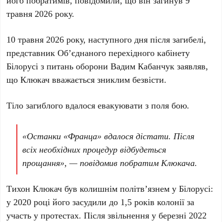
його побратимів, повідомили, що він загинув
9
травня 2026 року
.
10 травня 2026 року
, наступного дня після загибелі,
представник Об’єднаного перехідного кабінету
Білорусі з питань оборони
Вадим Кабанчук
заявляв,
що
Клюкач
вважається зниклим безвісти.
Тіло загиблого вдалося евакуювати з поля бою.
«Останки «Франца» вдалося дістати. Після
всіх необхідних процедур відбудеться
прощання», — повідомив побратим
Клюкача
.
Тихон Клюкач
був колишнім політв’язнем у Білорусі:
у
2020 році
його засудили до
1,5 років колонії
за
участь у протестах. Після звільнення у
березні 2022