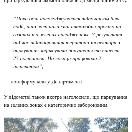
припаркувалися якомога ближче до місця відпочинку.
“Поки одні насолоджувалися відпочинком біля
води, інші залишали свої автомобілі просто на
газонах та зелених насадженнях. У результаті
під час відпрацювання території інспектори з
паркування зафіксували порушення та винесли
23 постанови. На локації працювали 2
інспектори”,
— поінформували у Департаменті.
У відомстві також вкотре наголосили, що паркування
на зелених зонах є категорично забороненим.