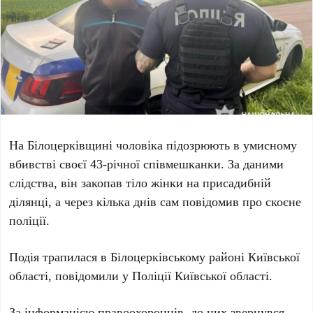
На
Білоцерківщині
чоловіка підозрюють в умисному
вбивстві своєї
43-річної
співмешканки. За даними
слідства, він закопав тіло жінки на присадибній
ділянці, а через кілька днів сам повідомив про скоєне
поліції.
Подія трапилася в
Білоцерківському районі Київської
області
, повідомили у
Поліції Київської області
.
За інформацією правоохоронців, до них звернувся