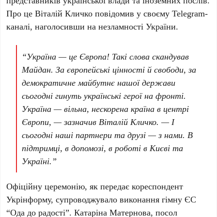
представників української влади та іноземних послів.
Про це
Віталій Кличко
повідомив у своєму Telegram-
каналі, наголосивши на незламності України.
“Україна — це Європа! Такі слова скандував
Майдан. За європейські цінності й свободи, за
демократичне майбутнє нашої держави
сьогодні гинуть українські герої на фронті.
Україна — вільна, нескорена країна в центрі
Європи, — зазначив Віталій Кличко. — І
сьогодні наші партнери та друзі — з нами. В
підтримці, в допомозі, в роботі в Києві та
Україні.”
Офіційну церемонію, як передає кореспондент
Укрінформу, супроводжувало виконання гімну ЄС
“Ода до радості”
.
Катаріна Матернова
, посол