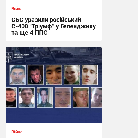
Війна
СБС уразили російський
С-400 “Тріумф” у Геленджику
та ще 4 ППО
12:11 вчора
Війна