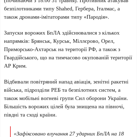
(починаючи з
18:00 31 травня
). Противник атакував
безпілотниками типу
Shahed
,
Гербера
,
Італмас
, а
також дронами-імітаторами типу
«Пародія»
.
Запуски ворожих БпЛА здійснювалися з кількох
напрямків:
Брянськ
,
Курськ
,
Міллєрово
,
Орел
,
Приморсько-Ахтарськ
на території РФ, а також з
Гвардійського
, що на тимчасово окупованій території
АР Крим.
Відбивали повітряний напад авіація, зенітні ракетні
війська, підрозділи РЕБ та безпілотних систем, а
також мобільні вогневі групи Сил оборони України.
Більшість ворожих цілей була знищена на півночі,
півдні та сході країни.
«Зафіксовано влучання
27 ударних БпЛА
на
18