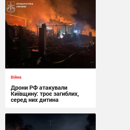
23:09 вчора
Війна
Дрони РФ атакували
Київщину: троє загиблих,
серед них дитина
20:03 вчора