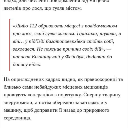
надходили численні повідомлення від місцевих
жителів про лося, що гуляв містом.
«Лінію 112 обривають місцеві з повідомленням
про лося, який гуляє містом. Приїхали, шукали, а
він… у підʼїзді багатоповерхівки стоїть собі,
заховався. Не пояснив причини своїх дій», —
написав Білошицький у
Фейсбук
, додавши до
допису відео.
На оприлюднених кадрах видно, як правоохоронці та
близько
семи небайдужих місцевих мешканців
проводять «операцію» з порятунку. Спершу тварину
знерухомили, а потім обережно завантажили у
машину, щоб доправити її назад до природного
середовища.