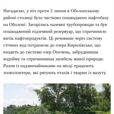
Нагадаємо, у ніч проти
2 липня
в
Оболонському
районі
столиці було частково пошкоджено нафтобазу
на
Оболоні
. Загорілись наземні трубопроводи та був
пошкоджений підземний резервуар, що спричинило
витік нафтопродуктів. Ці речовини через систему
стічних вод потрапили до
озера Кирилівське
, що
входить до системи
озер Опечень
, забруднивши
водойму та спричинивши загибель живої природи.
Разом із надзвичайниками на місці працюють
зооволонтери, які рятують птахів і тварин із мазуту.