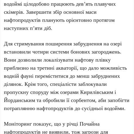
водоймі цілодобово працюють
дев’ять плавучих
скімерів
. Завершити збір основної маси
нафтопродуктів планують орієнтовно протягом
наступних
п’яти діб
.
Для стримування поширення забруднення на озері
встановили
чотири системи бонових загороджень
.
Вони дозволили локалізувати нафтову плівку
приблизно на третині акваторії, що дало можливість
водній фауні переміститися до менш забруднених
ділянок. Крім того, спеціалісти заблокували
пропускну споруду між
озерами Кирилівським
і
Йорданським
та обробили її сорбентом, аби запобігти
потраплянню нафтопродуктів до сусідньої водойми.
Моніторинг показує, що у
річці Почайна
нафтопродуктів не виявили, тож загрози для