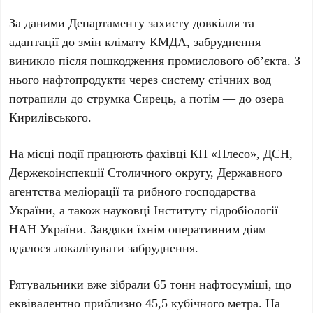
За даними
Департаменту захисту довкілля та
адаптації до змін клімату КМДА
, забруднення
виникло після пошкодження промислового об’єкта. З
нього нафтопродукти через систему стічних вод
потрапили до
струмка Сирець
, а потім — до
озера
Кирилівського
.
На місці події працюють фахівці
КП «Плесо»
,
ДСН
,
Держекоінспекції Столичного округу
,
Державного
агентства меліорації та рибного господарства
України
, а також науковці
Інституту гідробіології
НАН України
. Завдяки їхнім оперативним діям
вдалося локалізувати забруднення.
Рятувальники вже зібрали
65 тонн
нафтосуміші, що
еквівалентно приблизно
45,5 кубічного метра
. На