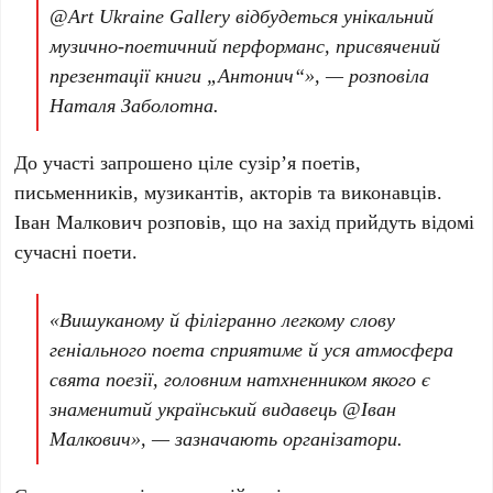
@Art Ukraine Gallery відбудеться унікальний
музично-поетичний перформанс, присвячений
презентації книги „Антонич“», — розповіла
Наталя Заболотна
.
До участі запрошено ціле сузірʼя поетів,
письменників, музикантів, акторів та виконавців.
Іван Малкович
розповів, що на захід прийдуть відомі
сучасні поети.
«Вишуканому й філігранно легкому слову
геніального поета сприятиме й уся атмосфера
свята поезії, головним натхненником якого є
знаменитий український видавець @Іван
Малкович», — зазначають організатори.