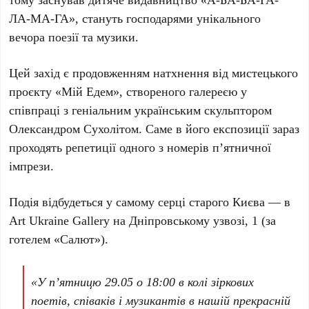
ЛА-МА-ГА
», стануть господарями унікального
вечора поезії та музики.
Цей захід є продовженням натхнення від мистецького
проєкту «Мій Едем», створеного галереєю у
співпраці з геніальним українським скульптором
Олександром Сухолітом
. Саме в його експозиції зараз
проходять репетиції одного з номерів п’ятничної
імпрези.
Подія відбудеться у самому серці старого Києва — в
Art Ukraine Gallery
на
Дніпровському узвозі, 1
(за
готелем «Салют»).
«У пʼятницю
29.05
о
18:00
в колі зіркових
поетів, співаків і музикантів в нашій прекрасній