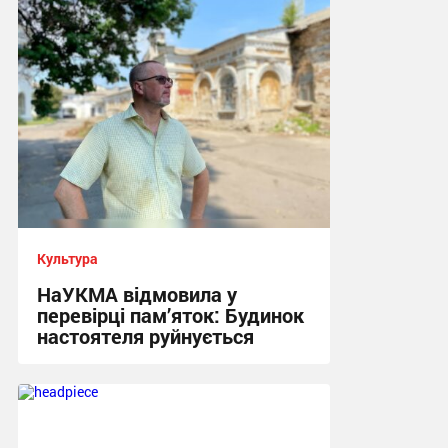
22:33 вчора
Культура
НаУКМА відмовила у
перевірці пам’яток: Будинок
настоятеля руйнується
17:29 вчора