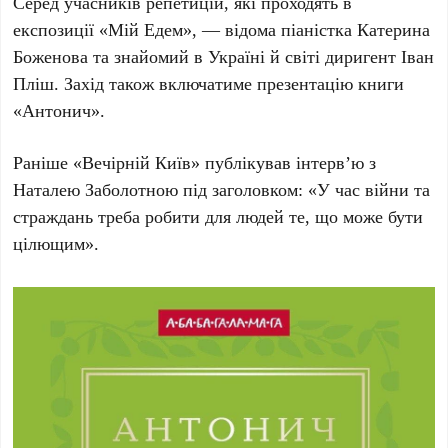
Серед учасників репетицій, які проходять в
експозиції «Мій Едем», — відома піаністка
Катерина
Боженова
та знайомий в Україні й світі диригент
Іван
Пліш
. Захід також включатиме презентацію книги
«Антонич».
Раніше «Вечірній Київ» публікував інтерв’ю з
Наталею Заболотною
під заголовком: «У час війни та
страждань треба робити для людей те, що може бути
цілющим».