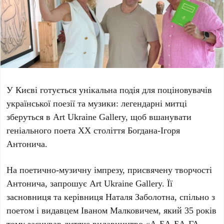
У Києві готується унікальна подія для поціновувачів
української поезії та музики: легендарні митці
зберуться в
Art Ukraine Gallery
, щоб вшанувати
геніального поета
ХХ століття Богдана-Ігоря
Антонича
.
На поетично-музичну імпрезу, присвячену творчості
Антонича, запрошує
Art Ukraine Gallery
. Її
засновниця та керівниця
Наталя Заболотна
, спільно з
поетом і видавцем
Іваном Малковичем
, який
35 років
тому
заснував дитяче видавництво «
А-БА-БА-ГА-