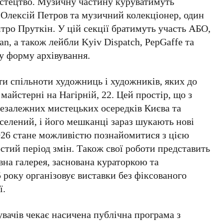
мистецтво. Музичну частину куруватимуть
 Олексій Петров
та музичний колекціонер, один
тро Пруткін
. У цій секції братимуть участь АБО,
tan, а також лейбли Kyiv Dispatch, PepGaffe та
ву форму архівування.
ти спільноти художниць і художників, яких до
 майстерні на
Нагірній, 22
. Цей простір, що з
незалежних мистецьких осередків
Києва
та
селений, і його мешканці зараз шукають нові
26
стане можливістю познайомитися з цією
остий період змін. Також свої роботи представить
на галерея, заснована кураторкою та
 року
організовує виставки без фіксованого
ї.
увачів чекає насичена публічна програма з