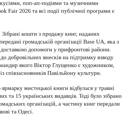
скусіями, поп-ап-подіями та музичними
ook Fair 2026
та всі події публічної програми є
 Зібрані кошти з продажу книг, наданих
передані громадській організації
Base UA
, яка з
 доставкою допомоги у прифронтові райони.
 до добровільних внесків на підтримку взводу
омандир якого
Віктор Глущенко
є художником,
із співзасновників
Павільйону культури
.
о ярмарку мистецької книги
відбулася у
травні
них та
15
українських видавців. Тоді було зібрано
мадських організацій, а частину книг передали
вові
та
Одесі
.