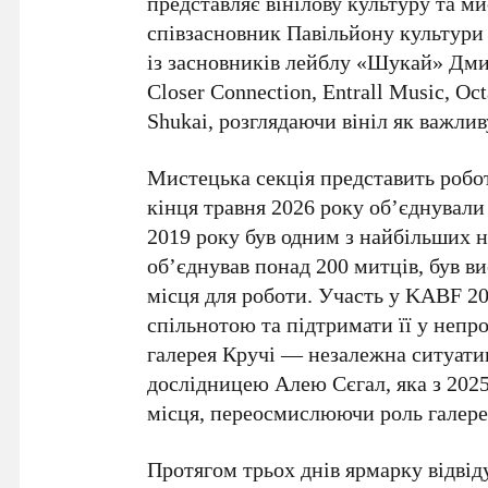
представляє вінілову культуру та 
співзасновник
Павільйону культури
із засновників лейблу «Шукай»
Дми
Closer Connection, Entrall Music, Oc
Shukai, розглядаючи вініл як важли
Мистецька секція представить робо
кінця
травня 2026 року
об’єднували
2019 року
був одним з найбільших 
об’єднував понад
200
митців, був ви
місця для роботи. Участь у
KABF 20
спільнотою та підтримати її у непр
галерея
Кручі
— незалежна ситуатив
дослідницею
Алею Сєгал
, яка з
2025
місця, переосмислюючи роль галере
Протягом трьох днів ярмарку відвід