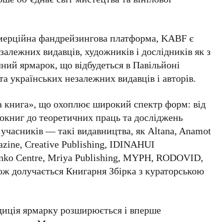
мерційна фандрейзингова платформа,
KABF
є
залежних видавців, художників і дослідників як з
ічний ярмарок, що відбудеться в
Павільйоні
а українських незалежних видавців і авторів.
ка книга», що охоплює широкий спектр форм: від
токниг до теоретичних праць та досліджень
 учасників — такі видавництва, як Altana, Anamot
azine, Creative Publishing, IDINAHUI
enko Centre, Mriya Publishing, MYPH, RODOVID,
кож долучається
Книгарня Збірка
з кураторською
диція ярмарку розширюється і вперше