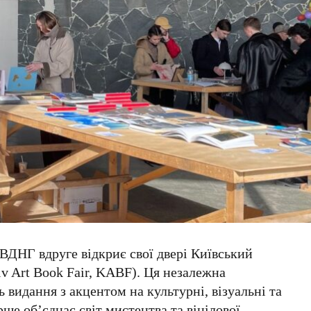
ВДНГ
вдруге відкриє свої двері
Київський
v Art Book Fair, KABF)
. Ця незалежна
 видання з акцентом на культурні, візуальні та
ше об’єднає світ мистецтва та вінілової