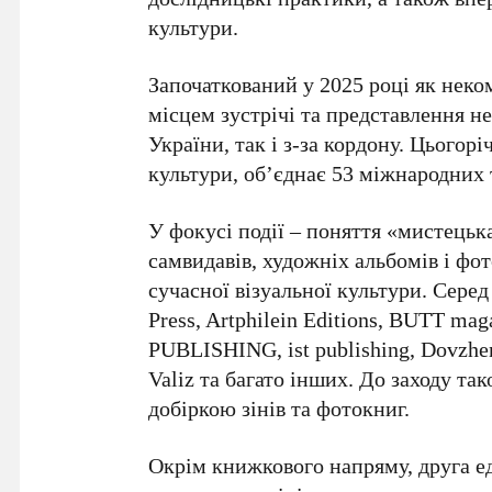
культури.
Започаткований у
2025 році
як неко
місцем зустрічі та представлення не
України, так і з-за кордону. Цьогор
культури
, об’єднає
53
міжнародних т
У фокусі події – поняття «мистець
самвидавів, художніх альбомів і фо
сучасної візуальної культури. Серед
Press, Artphilein Editions, BUTT mag
PUBLISHING, ist publishing, Dovzh
Valiz та багато інших. До заходу та
добіркою зінів та фотокниг.
Окрім книжкового напряму, друга е