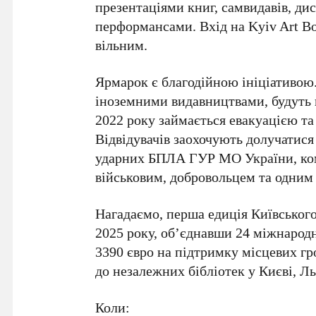
презентаціями книг, самвидавів, ди
перформансами. Вхід на
Kyiv Art B
вільним.
Ярмарок є благодійною ініціативою.
іноземними видавництвами, будуть 
2022 року
займається евакуацією та
Відвідувачів заохочують долучатися
ударних БПЛА
ГУР МО України
, к
військовим, добровольцем та одним 
Нагадаємо, перша едиція
Київськог
2025 року
, об’єднавши
24
міжнарод
3390 євро
на підтримку місцевих гро
до незалежних бібліотек у
Києві
,
Ль
Коли: