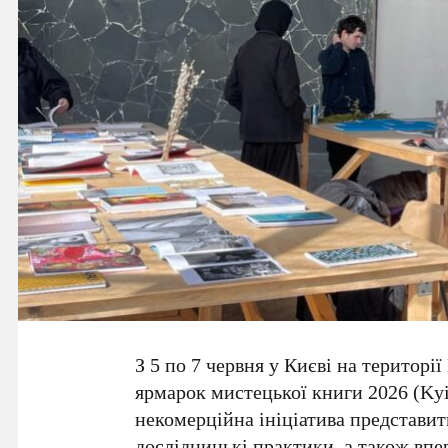
З
5 по 7 червня
у
Києві
на території
ярмарок мистецької книги 2026 (Kyi
некомерційна ініціатива представить
дослідницькі практики, а також впер