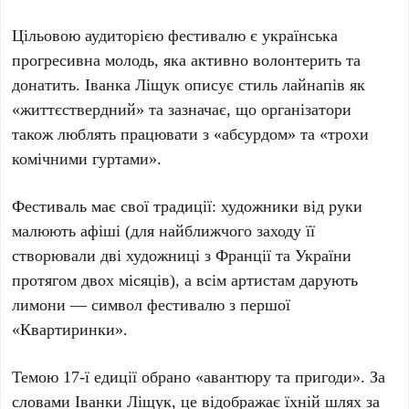
Цільовою аудиторією фестивалю є українська
прогресивна молодь, яка активно волонтерить та
донатить.
Іванка Ліщук
описує стиль лайнапів як
«життєствердний» та зазначає, що організатори
також люблять працювати з «абсурдом» та «трохи
комічними гуртами».
Фестиваль має свої традиції: художники від руки
малюють афіші (для найближчого заходу її
створювали дві художниці з
Франції
та
України
протягом
двох місяців
), а всім артистам дарують
лимони — символ фестивалю з першої
«Квартиринки»
.
Темою
17-ї едиції
обрано
«авантюру та пригоди»
. За
словами
Іванки Ліщук
, це відображає їхній шлях за