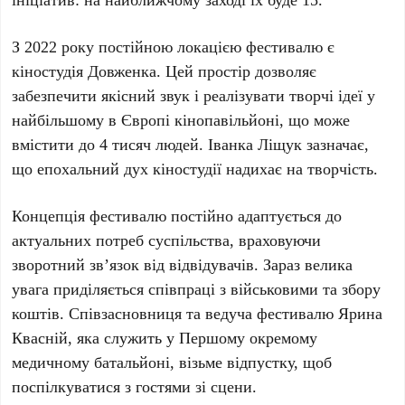
З
2022 року
постійною локацією фестивалю є
кіностудія Довженка
. Цей простір дозволяє
забезпечити якісний звук і реалізувати творчі ідеї у
найбільшому в Європі кінопавільйоні, що може
вмістити до
4 тисяч людей
.
Іванка Ліщук
зазначає,
що епохальний дух кіностудії надихає на творчість.
Концепція фестивалю постійно адаптується до
актуальних потреб суспільства, враховуючи
зворотний зв’язок від відвідувачів. Зараз велика
увага приділяється співпраці з військовими та збору
коштів. Співзасновниця та ведуча фестивалю
Ярина
Квасній
, яка служить у
Першому окремому
медичному батальйоні
, візьме відпустку, щоб
поспілкуватися з гостями зі сцени.