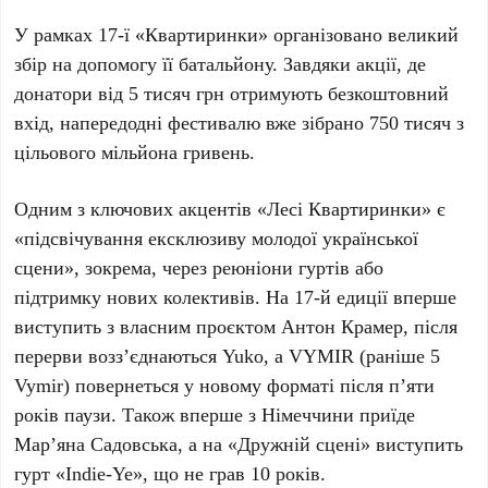
У рамках
17-ї «Квартиринки»
організовано великий
збір на допомогу її батальйону. Завдяки акції, де
донатори від
5 тисяч грн
отримують безкоштовний
вхід, напередодні фестивалю вже зібрано
750 тисяч
з
цільового мільйона гривень.
Одним з ключових акцентів «Лесі Квартиринки» є
«підсвічування ексклюзиву молодої української
сцени», зокрема, через реюніони гуртів або
підтримку нових колективів. На
17-й едиції
вперше
виступить з власним проєктом
Антон Крамер
, після
перерви возз’єднаються
Yuko
, а
VYMIR
(раніше
5
Vymir
) повернеться у новому форматі після
п’яти
років
паузи. Також вперше з
Німеччини
приїде
Мар’яна Садовська
, а на
«Дружній сцені»
виступить
гурт
«Indie-Ye»
, що не грав
10 років
.