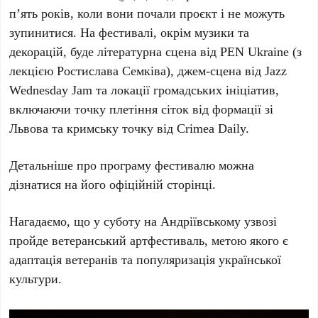
п’ять років
, коли вони почали проєкт і не можуть
зупинитися. На фестивалі, окрім музики та
декорацій, буде літературна сцена від
PEN Ukraine
(з
лекцією
Ростислава Семківа
), джем-сцена від
Jazz
Wednesday Jam
та локації громадських ініціатив,
включаючи точку плетіння сіток від формації зі
Львова
та кримську точку від
Crimea Daily
.
Детальніше про програму фестивалю можна
дізнатися на його офіційній сторінці.
Нагадаємо, що у суботу на
Андріївському узвозі
пройде ветеранський артфестиваль, метою якого є
адаптація ветеранів та популяризація української
культури.