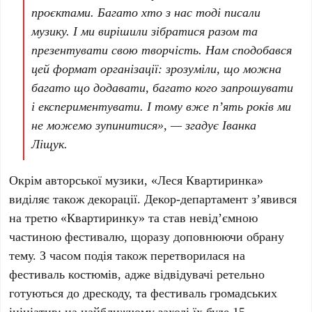
проєктами. Багато хто з нас тоді писали
музику. І ми вирішили зібратися разом та
презентувати свою творчість. Нам сподобався
цей формат організації: зрозуміли, що можна
багато що додавати, багато кого запрошувати
і експериментувати. І тому вже п’ять років ми
не можемо зупинитися», — згадує
Іванка
Ліщук
.
Окрім авторської музики, «Леся Квартиринка»
виділяє також декорації. Декор-департамент з’явився
на
третю «Квартиринку»
та став невід’ємною
частиною фестивалю, щоразу доповнюючи обрану
тему. З часом подія також перетворилася на
фестиваль костюмів, адже відвідувачі ретельно
готуються до дрескоду, та фестиваль громадських
ініціатив: на найближчому заході їх буде
15
.