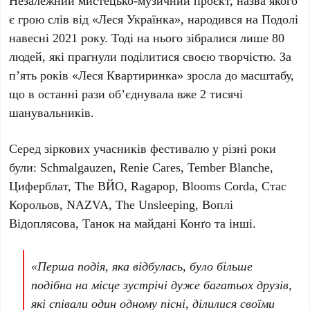
Незалежний мистецько-музичний проєкт, назва якого
є грою слів від «Леся Українка», народився на
Подолі
навесні 2021 року
. Тоді на нього зібралися лише
80
людей
, які прагнули поділитися своєю творчістю. За
п’ять років
«Леся Квартиринка» зросла до масштабу,
що в останні рази об’єднувала вже
2 тисячі
шанувальників
.
Серед зіркових учасників фестивалю у різні роки
були:
Schmalgauzen
,
Renie Cares
,
Tember Blanche
,
Циферблат
,
The ВЙО
,
Ragapop
,
Blooms Corda
,
Стас
Корольов
,
NAZVA
,
The Unsleeping
,
Воплі
Відоплясова
,
Танок на майдані Конґо
та інші.
«Перша подія, яка відбулась, було більше
подібна на місце зустрічі дуже багатьох друзів,
які співали один одному пісні, ділилися своїми