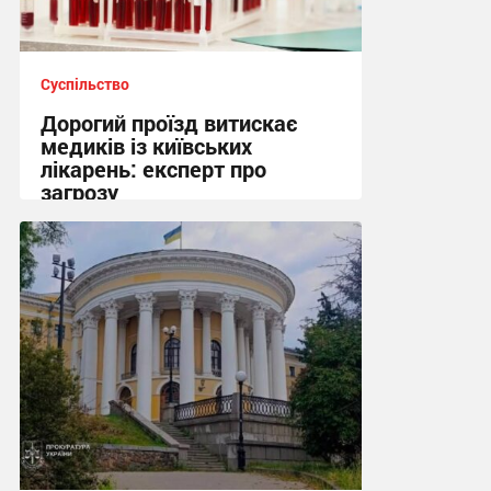
Суспільство
Дорогий проїзд витискає
медиків із київських
лікарень: експерт про
загрозу
13:35 сьогодні