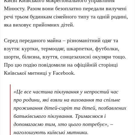
Києві Київського міжрегіонального управління
Мінюсту
. Разом вони безоплатно передали вилучені
речі трьом будинкам сімейного типу та одній родині,
яка виховує прийомних дітей.
Серед переданого майна – різноманітний одяг та
взуття:
куртки, термоодяг, шкарпетки, футболки,
шорти, білизна, взуття, сонцезахисні окуляри
тощо.
Про цю подію повідомили на офіційній сторінці
Київської митниці
у Facebook.
«Це все частина піклування у непростий час
про родини, які взяли на виховання та спільне
проживання дітей-сиріт та дітей, позбавлених
батьківського піклування. Тримаємося і
допомагаємо тим, хто цього потребує», –
наголошують київські митники.