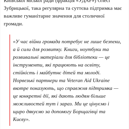
Київської міської ради
(фракція
«УДАР»
)
Олесі
Зубрицької
, така регулярна та суттєва підтримка має
важливе гуманітарне значення для столичної
громади.
«У час війни громада потребує не лише безпеки,
а й сили для розвитку. Книги, ноутбуки та
розвивальні матеріали для бібліотеки — це
інструменти, які працюють на освіту,
стійкість і майбутнє дітей та молоді.
Норвезькі партнери та
Veteran Aid Ukraine
вкотре показують, що справжня підтримка —
це конкретні дії, які дають людям більше
можливостей тут і зараз. Ми це цінуємо і
щиро дякуємо за допомогу
Борщагівці
та
Києву
».