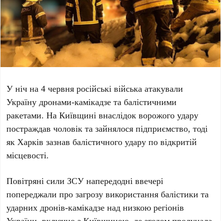
У ніч на
4 червня
російські війська атакували
Україну дронами-камікадзе та балістичними
ракетами. На
Київщині
внаслідок ворожого удару
постраждав чоловік та зайнялося підприємство, тоді
як
Харків
зазнав балістичного удару по відкритій
місцевості.
Повітряні сили ЗСУ напередодні ввечері
попереджали про загрозу використання балістики та
ударних дронів-камікадзе над низкою регіонів
України, включно з
Київщиною
, де згодом пролунала