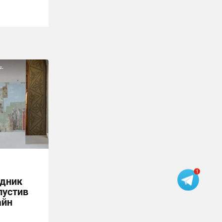
ідник
пустив
айн