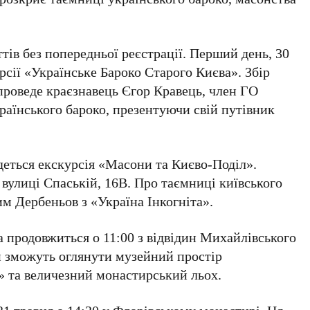
ттів без попередньої реєстрації. Перший день,
30
рсії
«Українське Бароко Старого Києва»
. Збір
ї проведе краєзнавець
Єгор Кравець
, член ГО
країнського бароко, презентуючи свій путівник
удеться екскурсія
«Масони та Києво-Поділ»
.
 вулиці
Спаській, 16В
. Про таємниці київського
м Дербеньов
з «Україна Інкогніта».
а продовжиться о
11:00
з відвідин
Михайлівського
и зможуть оглянути музейний простір
»
та величезний монастирський льох.