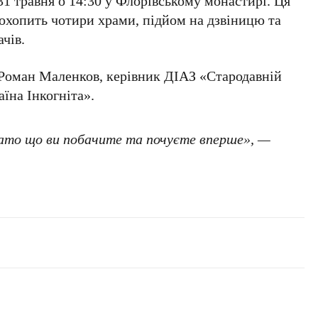
31 травня
о
14:30
у
Флорівському монастирі
. Ця
 охопить чотири храми, підйом на дзвіницю та
чів.
Роман Маленков
, керівник ДІАЗ «Стародавній
аїна Інкогніта».
гато що ви побачите та почуєте вперше», —