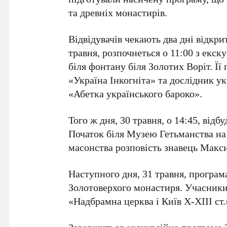
та древніх монастирів.
Відвідувачів чекають два дні відкри
травня
, розпочнеться о
11:00
з екску
біля фонтану біля
Золотих Воріт
. Ї
«Україна Інкогніта» та дослідник у
«Абетка українського бароко»
.
Того ж дня,
30 травня
, о
14:45
, відб
Початок біля
Музею Гетьманства
на
масонства розповість знавець
Макси
Наступного дня,
31 травня
, програм
Золотоверхого монастиря
. Учасник
«Надбрамна церква і Київ Х-ХІІІ ст.