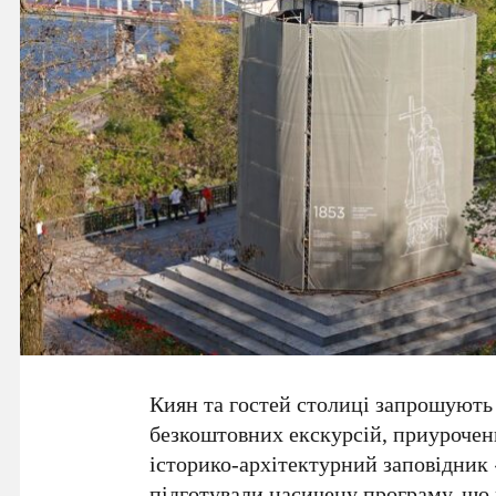
Киян та гостей столиці запрошують 
безкоштовних екскурсій, приурочен
історико-архітектурний заповідник 
підготували насичену програму, що 