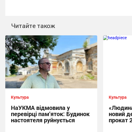
Читайте також
Культура
Культура
НаУКМА відмовила у
«Людина
перевірці пам’яток: Будинок
новий д
настоятеля руйнується
прокат 