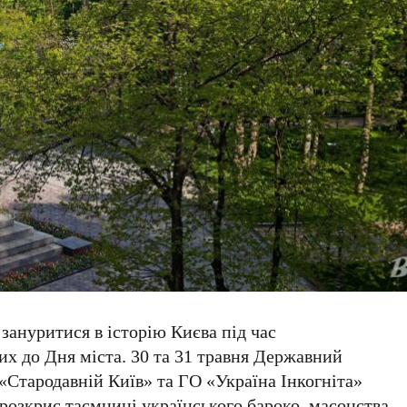
зануритися в історію Києва під час
их до Дня міста.
30 та 31 травня
Державний
«Стародавній Київ» та ГО «Україна Інкогніта»
розкриє таємниці українського бароко, масонства