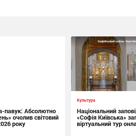
Культура
-павук: Абсолютно
Національний запов
ень» очолив світовий
«Софія Київська» за
2026 року
віртуальний тур онл