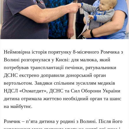
Неймовірна історія порятунку
8-місячного Ромчика
з
Волині
розгорнулася у
Києві
: для малюка, який
потребував трансплантації печінки, рятувальники
ДСНС
екстрено доправили донорський орган
вертольотом. Завдяки спільним зусиллям медиків
НДСЛ «Охматдит»
,
ДСНС
та
Сил Оборони України
дитина отримала життєво необхідний орган та шанс
на майбутнє.
Ромчик – п’ята дитина у родині з
Волині
. Після його
народження мама звернула увагу на жовті очі сина і