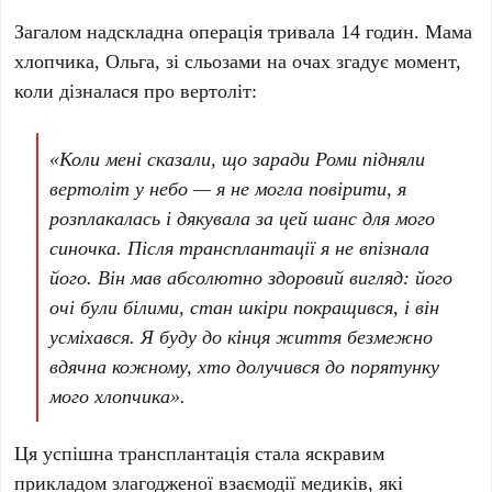
Загалом надскладна операція тривала
14 годин
. Мама
хлопчика,
Ольга
, зі сльозами на очах згадує момент,
коли дізналася про вертоліт:
«Коли мені сказали, що заради Роми підняли
вертоліт у небо — я не могла повірити, я
розплакалась і дякувала за цей шанс для мого
синочка. Після трансплантації я не впізнала
його. Він мав абсолютно здоровий вигляд: його
очі були білими, стан шкіри покращився, і він
усміхався. Я буду до кінця життя безмежно
вдячна кожному, хто долучився до порятунку
мого хлопчика».
Ця успішна трансплантація стала яскравим
прикладом злагодженої взаємодії медиків, які