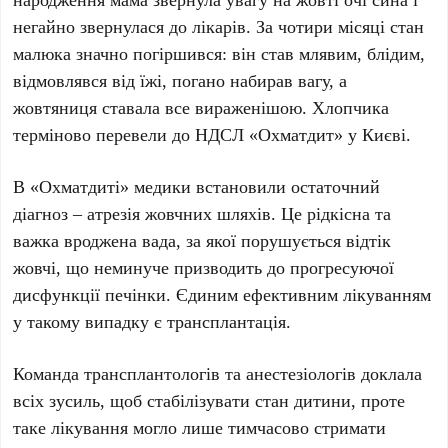
негайно звернулася до лікарів. За
чотири місяці
стан
малюка значно погіршився: він став млявим, блідим,
відмовлявся від їжі, погано набирав вагу, а
жовтяниця ставала все вираженішою. Хлопчика
терміново перевели до
НДСЛ «Охматдит»
у
Києві
.
В «Охматдиті» медики встановили остаточний
діагноз –
атрезія жовчних шляхів
. Це рідкісна та
важка вроджена вада, за якої порушується відтік
жовчі, що неминуче призводить до прогресуючої
дисфункції печінки. Єдиним ефективним лікуванням
у такому випадку є трансплантація.
Команда трансплантологів та анестезіологів доклала
всіх зусиль, щоб стабілізувати стан дитини, проте
таке лікування могло лише тимчасово стримати