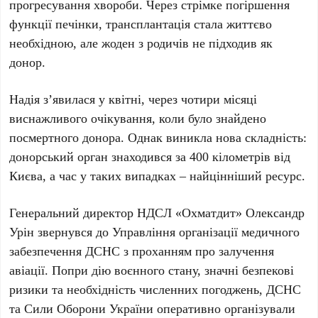
прогресування хвороби. Через стрімке погіршення
функції печінки, трансплантація стала життєво
необхідною, але жоден з родичів не підходив як
донор.
Надія з’явилася у
квітні
, через
чотири місяці
виснажливого очікування, коли було знайдено
посмертного донора. Однак виникла нова складність:
донорський орган знаходився за
400 кілометрів від
Києва
, а час у таких випадках – найцінніший ресурс.
Генеральний директор
НДСЛ «Охматдит» Олександр
Урін
звернувся до
Управління організації медичного
забезпечення ДСНС
з проханням про залучення
авіації. Попри дію
воєнного стану
, значні безпекові
ризики та необхідність численних погоджень,
ДСНС
та
Сили Оборони України
оперативно організували