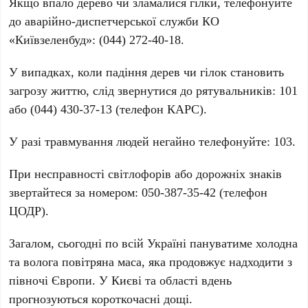
Якщо впало дерево чи зламалися гілки, телефонуйте
до аварійно-диспетчерської служби
КО
«Київзеленбуд»
:
(044) 272-40-18
.
У випадках, коли падіння дерев чи гілок становить
загрозу життю, слід звернутися до рятувальників:
101
або
(044) 430-37-13
(телефон
КАРС
).
У разі травмування людей негайно телефонуйте:
103
.
При несправності світлофорів або дорожніх знаків
звертайтеся за номером:
050-387-35-42
(телефон
ЦОДР
).
Загалом,
сьогодні
по всій Україні пануватиме холодна
та волога повітряна маса, яка продовжує надходити з
півночі Європи. У Києві та області вдень
прогнозуються короткочасні дощі.