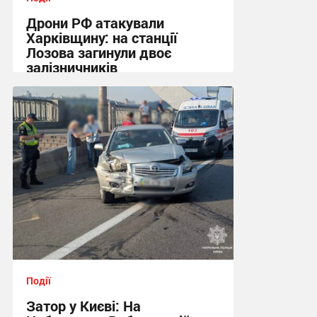
Дрони РФ атакували
Харківщину: на станції
Лозова загинули двоє
залізничників
13:06 сьогодні
Події
Затор у Києві: На