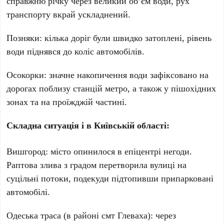
справжню річку через великий об’єм води, рух
транспорту вкрай ускладнений.
Позняки
: кілька доріг були швидко затоплені, рівень
води піднявся до коліс автомобілів.
Осокорки
: значне накопичення води зафіксовано на
дорогах поблизу станцій метро, а також у пішохідних
зонах та на проїжджій частині.
Складна ситуація і в Київській області:
Вишгород
: місто опинилося в епіцентрі негоди.
Раптова злива з градом перетворила вулиці на
суцільні потоки, подекуди підтопивши припарковані
автомобілі.
Одеська траса
(в районі смт
Глеваха
): через