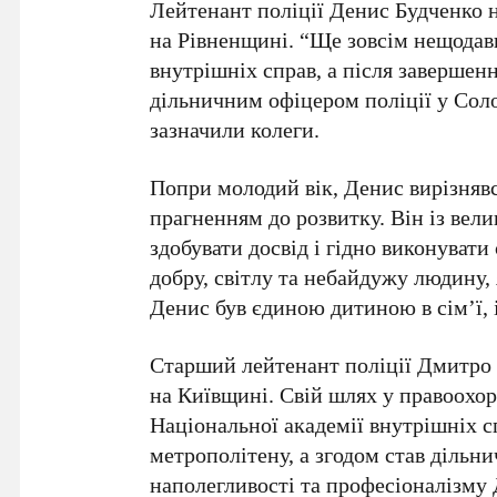
Лейтенант поліції Денис Будченко
н
на Рівненщині. “Ще зовсім нещодавн
внутрішніх справ, а після завершен
дільничним офіцером поліції у Сол
зазначили колеги.
Попри молодий вік, Денис вирізняв
прагненням до розвитку. Він із ве
здобувати досвід і гідно виконувати
добру, світлу та небайдужу людину,
Денис був єдиною дитиною в сім’ї, і
Старший лейтенант поліції Дмитро
на Київщині. Свій шлях у правоохор
Національної академії внутрішніх сп
метрополітену, а згодом став дільни
наполегливості та професіоналізму 