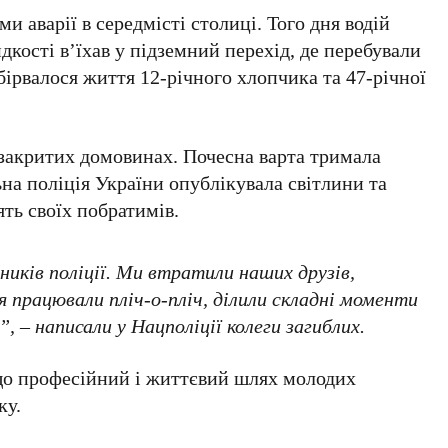
 аварії в середмісті столиці. Того дня водій
дкості в’їхав у підземний перехід, де перебували
бірвалося життя
12-річного
хлопчика та
47-річної
 закритих домовинах. Почесна варта тримала
на поліція України опублікувала світлини та
ять своїх побратимів.
иків поліції. Ми втратили наших друзів,
я працювали пліч-о-пліч, ділили складні моменти
 – написали у Нацполіції колеги загиблих.
 що професійний і життєвий шлях молодих
ку.