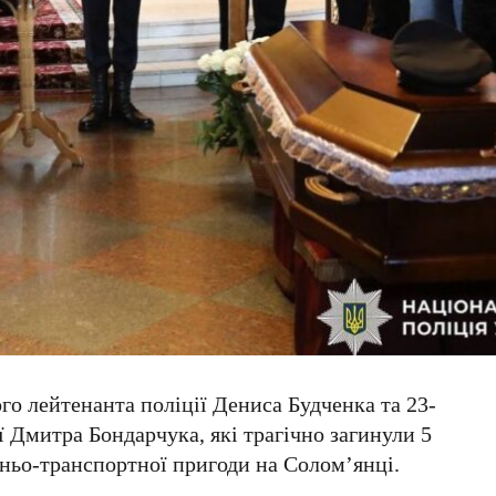
ого
лейтенанта поліції Дениса Будченка та
23-
ї Дмитра Бондарчука, які трагічно загинули
5
ньо-транспортної пригоди на Солом’янці.