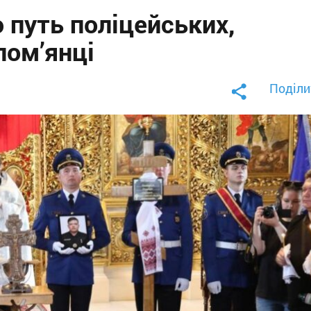
ю путь поліцейських,
лом’янці
Поділи