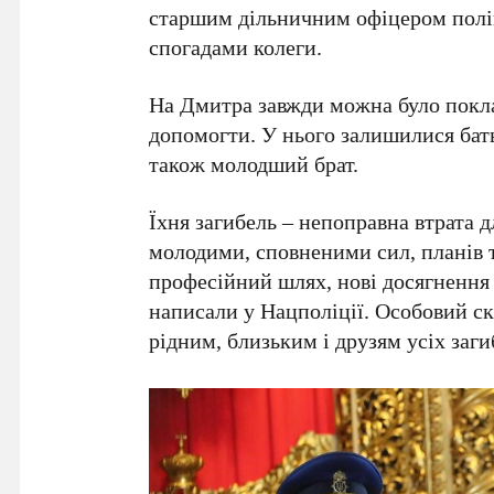
старшим дільничним офіцером поліц
спогадами колеги.
На Дмитра завжди можна було поклас
допомогти. У нього залишилися бать
також молодший брат.
Їхня загибель – непоправна втрата д
молодими, сповненими сил, планів т
професійний шлях, нові досягнення
написали у Нацполіції. Особовий ск
рідним, близьким і друзям усіх заги