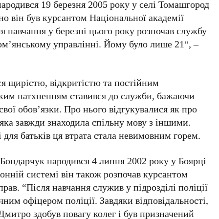
ародився
19 березня 2005 року
у селі Томашгород
о він був курсантом Національної академії
ня навчання у березні цього року розпочав службу
ом’янському управлінні. Йому було лише
21
“, –
ся щирістю, відкритістю та постійним
ликим натхненням ставився до служби, бажаючи
 свої обов’язки. Про нього відгукувалися як про
 яка завжди знаходила спільну мову з іншими.
 для батьків ця втрата стала невимовним горем.
 Бондарчук
народився
4 липня 2002 року
у Боярці
онній системі він також розпочав курсантом
рав. “Після навчання служив у підрозділі поліції
чним офіцером поліції. Завдяки відповідальності,
Дмитро здобув повагу колег і був призначений