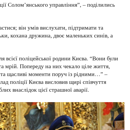
ії Солом’янського управління”, – поділились
тися; він умів вислухати, підтримати та
ки, кохана дружина, двоє маленьких синів, а
ля всієї поліцейської родини Києва. “Вони були
а мрій. Попереду на них чекало ціле життя,
 та щасливі моменти поруч із рідними…” –
лад поліції Києва висловив щирі співчуття
блих внаслідок цієї страшної аварії.