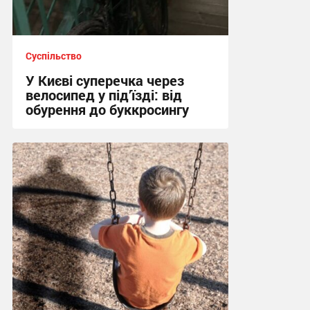
Суспільство
У Києві суперечка через
велосипед у під’їзді: від
обурення до буккросингу
15:58 сьогодні