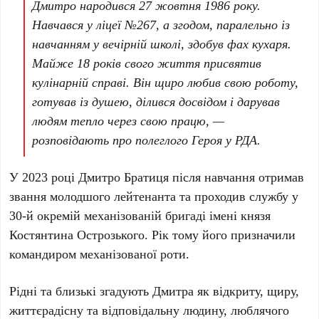
Дмитро народився
27 жовтня 1986 року
.
Навчався у ліцеї
№267
, а згодом, паралельно із
навчанням у вечірній школі, здобув фах кухаря.
Майже
18 років
свого життя присвятив
кулінарній справі. Він щиро любив свою роботу,
готував із душею, ділився досвідом і дарував
людям тепло через свою працю, —
розповідають про полеглого Героя у
РДА
.
У
2023 році
Дмитро Братиця
після навчання отримав
звання молодшого лейтенанта та проходив службу у
30-й окремій механізованій бригаді імені князя
Костянтина Острозького
. Рік тому його призначили
командиром механізованої роти.
Рідні та близькі згадують Дмитра як відкриту, щиру,
життєрадісну та відповідальну людину, люблячого