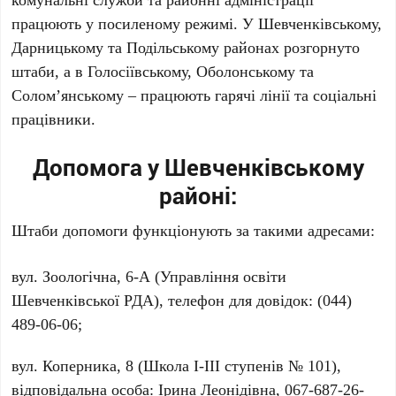
працюють у посиленому режимі. У
Шевченківському
,
Дарницькому
та
Подільському
районах розгорнуто
штаби, а в
Голосіївському
,
Оболонському
та
Солом’янському
– працюють гарячі лінії та соціальні
працівники.
Допомога у Шевченківському
районі:
Штаби допомоги функціонують за такими адресами:
вул. Зоологічна, 6-А
(Управління освіти
Шевченківської РДА), телефон для довідок:
(044)
489-06-06
;
вул. Коперника, 8
(Школа І-ІІІ ступенів № 101),
відповідальна особа: Ірина Леонідівна,
067-687-26-