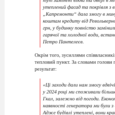
утеплений фасад та покрівля з 
„Капремонти“
дала змогу в мин
коштам кредиту від
Револьверн
грн
, у будинку повністю заміни
гарячої та холодної води, встан
Петро Пантелеєв
.
Окрім того, зусиллями співвласникі
тепловий пункт. За словами голови
результат:
«Ці заходи дали нам змогу вдві
у
2024 році
ми споживали біль
Гкал
, залежно від погоди. Екон
наявності генератора ми були з 
Адже будівлі утеплені, вони кр