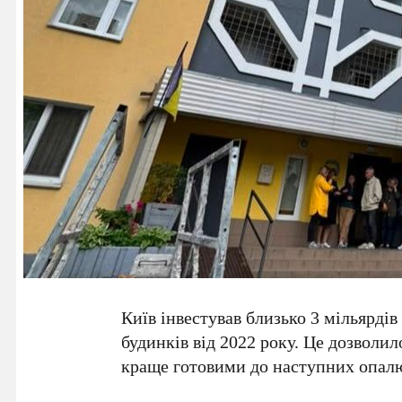
Київ
інвестував близько
3 мільярдів
будинків від
2022 року
. Це дозволи
краще готовими до наступних опалю