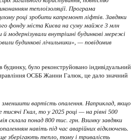
виконанням теплоізоляції. Програма
улому році зробити капремонт ліфтів. Завдяки
ого фонду міста Києва
на суму майже
3 млн
ли й модернізували внутрішні будинкові мережі
овили будинкові лічильники», — повідомив
в будинку, було реконструйовано індивідуальний
 правління
ОСББ Жанни Галюк
, це дало значний
чі зменшити вартість опалення. Наприклад, якщо
ше
тисячі Гкал
, то у
2025 році
— на рівні
500
омія склала понад
800 тис. грн
. Взимку завдяки
опаленням навіть під час аварійних відключень.
аще зберігають тепло, тому і тривалість