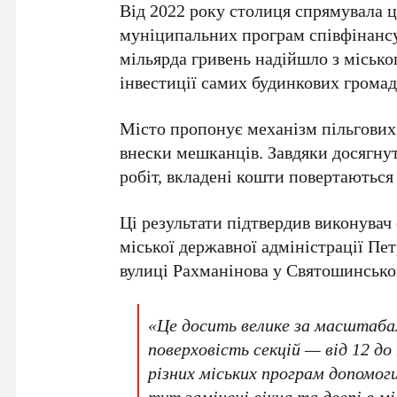
Від
2022 року
столиця спрямувала ці
муніципальних програм співфінанс
мільярда гривень
надійшло з місько
інвестиції самих будинкових громад
Місто пропонує механізм пільгових 
внески мешканців. Завдяки досягну
робіт, вкладені кошти повертаютьс
Ці результати підтвердив виконувач
міської державної адміністрації Пе
вулиці Рахманінова
у
Святошинсько
«Це досить велике за масштабам
поверховість секцій — від
12 до
різних міських програм допомог
тут замінені вікна та двері в м