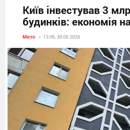
Київ інвестував 3 млр
будинків: економія н
Місто
13:06, 30.05.2026