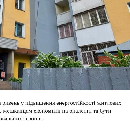
 гривень
у підвищення енергостійкості житлових
ло мешканцям економити на опаленні та бути
вальних сезонів.