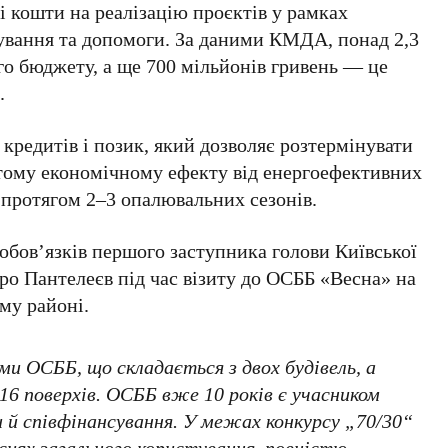
 кошти на реалізацію проєктів у рамках
ування та допомоги. За даними
КМДА
, понад
2,3
го бюджету, а ще
700 мільйонів гривень
— це
.
кредитів і позик, який дозволяє розтермінувати
тому економічному ефекту від енергоефективних
я протягом
2–3 опалювальних сезонів
.
 обов’язків першого заступника голови
Київської
тро Пантелеєв
під час візиту до
ОСББ «Весна»
на
му районі
.
и ОСББ, що складається з двох будівель, а
 16 поверхів
. ОСББ вже
10 років
є учасником
и й співфінансування. У межах конкурсу
„70/30“
ісцях загального користування, повністю