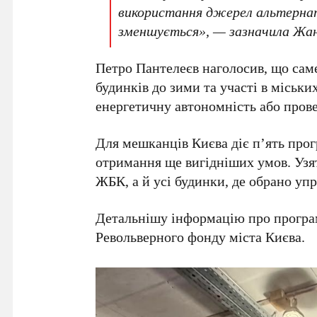
використання джерел альтернат
зменшується», — зазначила
Жан
Петро Пантелеєв
наголосив, що саме
будинків до зими та участі в міськ
енергетичну автономність або прове
Для мешканців
Києва
діє
п’ять
прог
отримання ще вигідніших умов. Уз
ЖБК
, а й усі будинки, де обрано уп
Детальнішу інформацію про програм
Револьверного фонду міста Києва
.