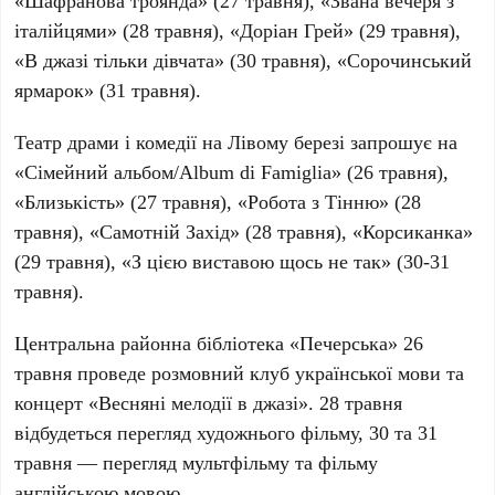
«Шафранова троянда» (27 травня), «Звана вечеря з
італійцями» (28 травня), «Доріан Грей» (29 травня),
«В джазі тільки дівчата» (30 травня), «Сорочинський
ярмарок» (31 травня).
Театр драми і комедії на Лівому березі
запрошує на
«Сімейний альбом/Album di Famiglia» (26 травня),
«Близькість» (27 травня), «Робота з Тінню» (28
травня), «Самотній Захід» (28 травня), «Корсиканка»
(29 травня), «З цією виставою щось не так» (30-31
травня).
Центральна районна бібліотека «Печерська»
26
травня проведе розмовний клуб української мови та
концерт «Весняні мелодії в джазі». 28 травня
відбудеться перегляд художнього фільму, 30 та 31
травня — перегляд мультфільму та фільму
англійською мовою.