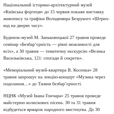
Національний історико-архітектурний музей
«Київська фортеця»
до 15 червня покаже виставку
живопису та графіки Володимира Безрукого «Штрих-
код на дверях часу».
Будинок-музей М. Заньковецької
27 травня проведе
семінар «Безбар’єрність — рівні можливості для
всіх», а 30 травня — тематичну екскурсію «Велика
Васильківська, 121: спогади й секрети».
«Меморіальний музей-квартира В. Косенка»
28
травня запрошує на лекцію-концерт «Музика через
подолання…» до Тижня безбар’єрності.
НЦНК «Музей Івана Гончара»
25 травня проведе
майстерню колискових пісень. 30 та 31 травня
відбудеться ярмарок народного мистецтва. До 30