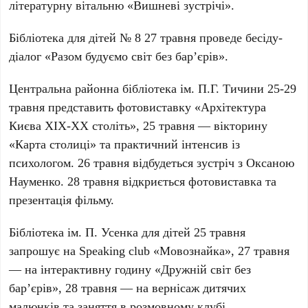
літературну вітальню «Вишневі зустрічі».
Бібліотека для дітей № 8
27 травня проведе бесіду-
діалог «Разом будуємо світ без бар’єрів».
Центральна районна бібліотека ім. П.Г. Тичини
25-29
травня представить фотовиставку «Архітектура
Києва ХІХ-ХХ століть», 25 травня — вікторину
«Карта столиці» та практичний інтенсив із
психологом. 26 травня відбудеться зустріч з Оксаною
Науменко. 28 травня відкриється фотовиставка та
презентація фільму.
Бібліотека ім. П. Усенка для дітей
25 травня
запрошує на Speaking club «Мовознайка», 27 травня
— на інтерактивну годину «Дружній світ без
бар’єрів», 28 травня — на вернісаж дитячих
малюнків та заняття в розмовному клубі.