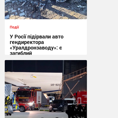
Події
У Росії підірвали авто
гендиректора
«Уралдронзаводу»: є
загиблий
17:41 вчора