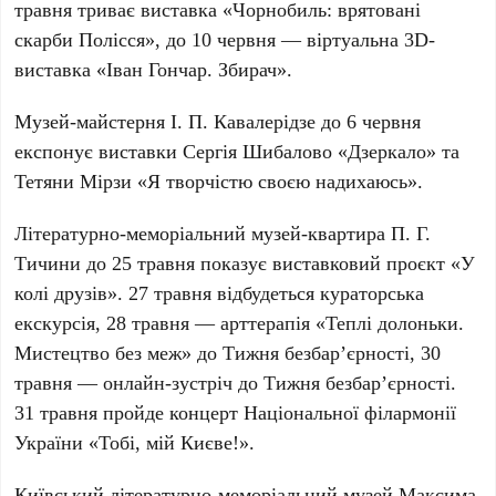
травня триває виставка «Чорнобиль: врятовані
скарби Полісся», до 10 червня — віртуальна 3D-
виставка «Іван Гончар. Збирач».
Музей-майстерня І. П. Кавалерідзе
до 6 червня
експонує виставки Сергія Шибалово «Дзеркало» та
Тетяни Мірзи «Я творчістю своєю надихаюсь».
Літературно-меморіальний музей-квартира П. Г.
Тичини
до 25 травня показує виставковий проєкт «У
колі друзів». 27 травня відбудеться кураторська
екскурсія, 28 травня — арттерапія «Теплі долоньки.
Мистецтво без меж» до Тижня безбар’єрності, 30
травня — онлайн-зустріч до Тижня безбар’єрності.
31 травня пройде концерт Національної філармонії
України «Тобі, мій Києве!».
Київський літературно-меморіальний музей Максима