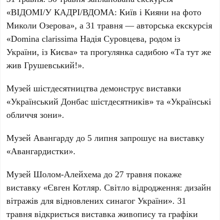
«ВІДОМІ/У КАДРІ/ВДОМА: Київ і Кияни на фото
Миколи Озерова», а 31 травня — авторська екскурсія
«Domina clarissima Надія Суровцева, родом із
України, із Києва» та прогулянка садибою «Та тут же
жив Грушевський!».
Музей шістдесятництва
демонструє виставки
«Український Донбас шістдесятників» та «Українські
обличчя зони».
Музей Авангарду
до 5 липня запрошує на виставку
«Авангардистки».
Музей Шолом-Алейхема
до 27 травня покаже
виставку «Євген Котляр. Світло відродження: дизайн
вітражів для відновлених синагог України». 31
травня відкриється виставка живопису та графіки