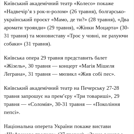
Київський академічний театр «Колесо»
покаже
«Надвечір’я з рок-н-ролом» (26 травня), болгарсько-
український проєкт «Мамо, де ти?» (28 травня), «Два
аромати троянди» (29 травня), «Жінки Моцарта» (30-
31 травня) та моновиставу «Троє у човні, не рахуючи
собаки» (31 травня).
Київська опера
29 травня представить балет
«Жізель», 30 травня — концерт «Магія Мішеля
Леграна», 31 травня — мюзикл «Жив собі пес».
Київський академічний театр на Печерську
27-28
травня запрошує на прем’єру «Три товариші», 29
травня — «Соломія», 30-31 травня — «Покоління
пепсі».
Національна оперета України
покаже вистави