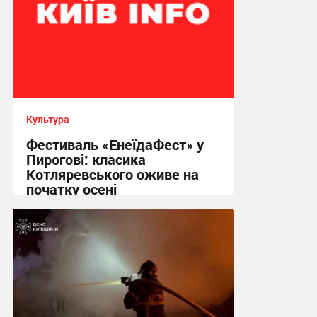
Культура
Фестиваль «ЕнеїдаФест» у
Пирогові: класика
Котляревського оживе на
початку осені
05:22 сьогодні