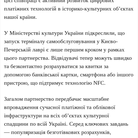
цієї співпраці є активний розвиток цифрових
платіжних технологій в історико-культурних об’єктах
нашої країни.
У
Міністерстві культури України
підкреслили, що
запуск терміналу самообслуговування у
Києво-
Печерській лаврі
є лише першим кроком у рамках
цього партнерства. Відвідувачі тепер можуть швидко
та безконтактно розрахуватися за квитки за
допомогою банківської картки, смартфона або іншого
пристрою, що підтримує технологію
NFC
.
Загалом партнерство передбачає масштабне
впровадження сучасної платіжної та облікової
інфраструктури на всіх об’єктах культурної
спадщини по всій Україні. Серед ключових завдань
— популяризація безготівкових розрахунків,