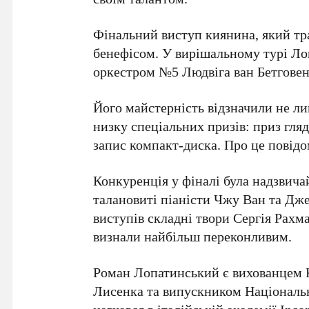
Фінальний виступ киянина, який тра
бенефісом. У вирішальному турі Л
оркестром №5 Людвіга ван Бетгове
Його майстерність відзначили не л
низку спеціальних призів:
приз гля
запис компакт-диска
. Про це повід
Конкуренція у фіналі була надзвич
талановиті піаністи
Чжу Ван
та
Дже
виступів складні твори
Сергія Рахм
визнали найбільш переконливим.
Роман Лопатинський
є вихованцем
Лисенка
та випускником
Національн