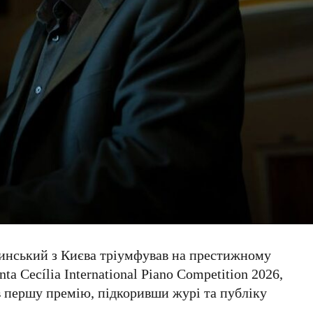
инський
з Києва тріумфував на престижному
nta Cecília International Piano Competition 2026
,
ув першу премію, підкоривши журі та публіку