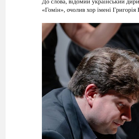
До слова, відомий український дир
«
Гомін
», очолив хор
імені Григорія