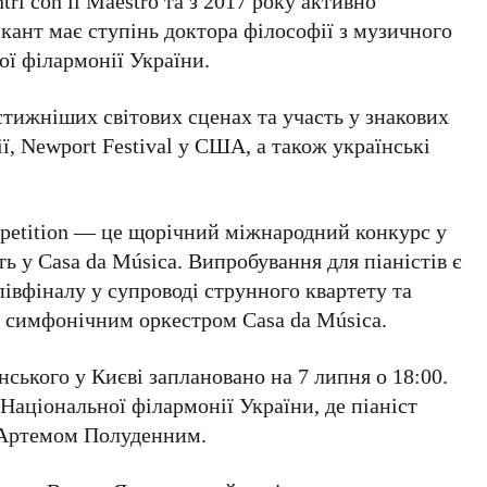
tri con il Maestro
та з
2017
року активно
икант має ступінь
доктора філософії з музичного
ої філармонії України
.
тижніших світових сценах та участь у знакових
ії,
Newport Festival
у США, а також українські
petition
— це щорічний міжнародний конкурс у
ть у
Casa da Música
. Випробування для піаністів є
півфіналу у супроводі струнного квартету та
м симфонічним оркестром
Casa da Música
.
нського
у Києві заплановано на
7 липня о 18:00
.
і
Національної філармонії України
, де піаніст
Артемом Полуденним
.