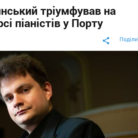
нський тріумфував на
і піаністів у Порту
Поділи