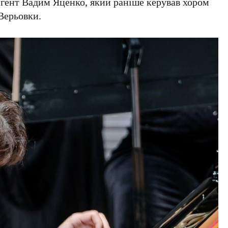
игент
Вадим Яценко
, який раніше керував хором
 Верьовки
.