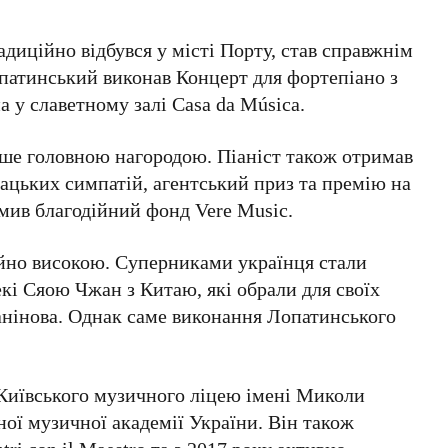
диційно відбувся у місті
Порту
, став справжнім
опатинський виконав
Концерт для фортепіано з
на
у славетному залі
Casa da Música
.
ише головною нагородою. Піаніст також отримав
дацьких симпатій
,
агентський приз
та
премію на
омив благодійний фонд
Vere Music
.
айно високою. Суперниками українця стали
кі Сяою Чжан
з Китаю, які обрали для своїх
анінова
. Однак саме виконання Лопатинського
Київського музичного ліцею імені Миколи
ої музичної академії України
. Він також