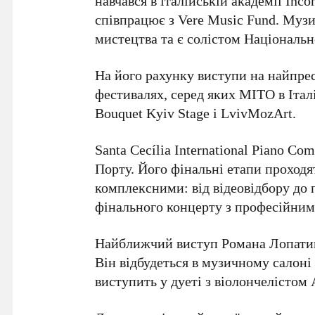
навчався в італійській академії
Incon
співпрацює з
Vere Music Fund
. Муз
мистецтва
та є
солістом Національн
На його рахунку виступи на найпрес
фестивалях, серед яких
MITO
в Італ
Bouquet Kyiv Stage
і
LvivMozArt
.
Santa Cecília International Piano Com
Порту
. Його фінальні етапи проходя
комплексними: від відеовідбору до 
фінального концерту з професійни
Найближчий виступ
Романа Лопати
Він відбудеться в музичному салон
виступить у дуеті з віолончелістом