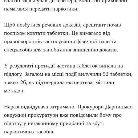
вчасно зафіксував дії візитера, коли той приховано
намагався передати наркотики.
Щоб позбутися речових доказів, арештант почав
поспіхом ковтати таблетки. Це вимагало від
правоохоронців застосування фізичної сили та
спецзасобів для запобігання знищенню доказів.
У результаті протидії частина таблеток випала на
підлогу. Загалом на місці події вилучили
52 таблетки
,
з яких
26
, як підтвердила експертиза, містили
метадон.
Наразі відвідувача затримано. Прокурори
Дарницької
окружної прокуратури
вже повідомили йому про
підозру у незаконному придбанні та збуті
наркотичних засобів.