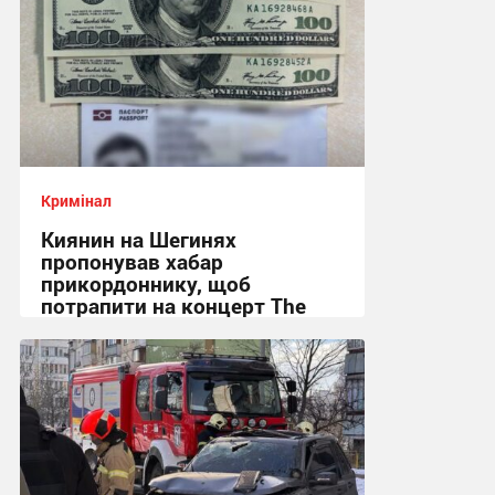
Кримінал
Киянин на Шегинях
пропонував хабар
прикордоннику, щоб
потрапити на концерт The
Weeknd
19:30 сьогодні