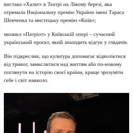
вистава
«Хальт»
в
Театрі на Лівому березі
, яка
отримала
Національну премію України імені Тараса
Шевченка
та мистецьку премію
«Київ»
;
мюзикл
«Патріот»
у
Київській опері
– сучасний
український проєкт, який знаходить відгук у глядачів.
Він підкреслив, що культура допомагає відволіктися
від тривог, замислитися над життям або по-новому
поглянути на історію своєї країни, краще зрозуміти
себе і світ навколо.