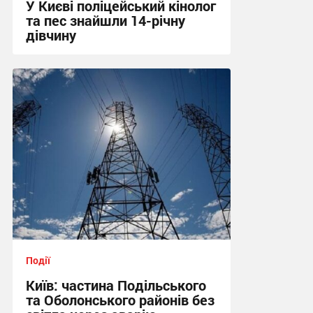
У Києві поліцейський кінолог
та пес знайшли 14-річну
дівчину
19:08 сьогодні
Події
Київ: частина Подільського
та Оболонського районів без