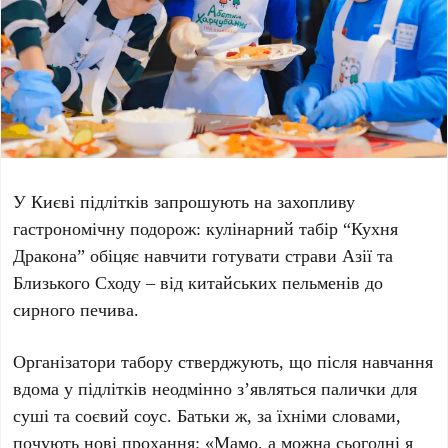
У Києві підлітків запрошують на захопливу
гастрономічну подорож: кулінарний табір
“Кухня
Дракона”
обіцяє навчити готувати страви Азії та
Близького Сходу – від китайських пельменів до
сирного печива.
Організатори табору стверджують, що після навчання
вдома у підлітків неодмінно з’являться палички для
суші та соєвий соус. Батьки ж, за їхніми словами,
почують нові прохання: «Мамо, а можна сьогодні я