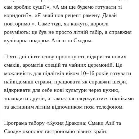
сам зроблю суші?», «А ми ще будемо готувати ті
корндоги?», «Я знайшов рецепт рамену. Давай
повторимо!». Саме тоді, як кажуть, дорослі
розуміють: це був не просто літній табір, а справжня
кулінарна подорож Азією та Сходом.
П’ять днів
інтенсиву пропонують відкриття нових
смаків, ароматів спецій та чайних церемоній. Це
можливість для підлітків віком
10–16 років
готувати
найвідоміші страви, працювати як справжні шефи,
відкривати для себе нові культури через кухню,
знаходити друзів, а також насолоджуватися пікніками
та активним літнім відпочинком поза телефоном.
Програма табору
«Кухня Дракона: Смаки Азії та
Сходу»
охоплює гастрономію різних країн: