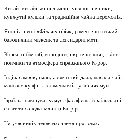
Китай:
китайські пельмені, місячні пряники,
кунжутні кульки та традиційна чайна церемонія.
Японія:
суші «Філадельфія», рамен, японський
бавовняний чізкейк та легендарні моті.
Корея:
пібімпаб, корндоги, сирне печиво, твіст-
пончики та атмосфера справжнього K-pop.
Індія:
самоси, наан, ароматний даал, масала-чай,
мангове кулфі та знаменитий гулаб джамун.
Ізраїль:
шакшука, хумус, фалафель, ізраїльський
салат та солодкі млинці Багрір.
На учасників чекає насичена програма:
5
повноцінних кулінарних днів;