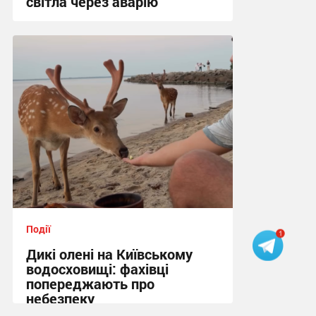
світла через аварію
18:09 сьогодні
Події
Дикі олені на Київському
водосховищі: фахівці
попереджають про
небезпеку