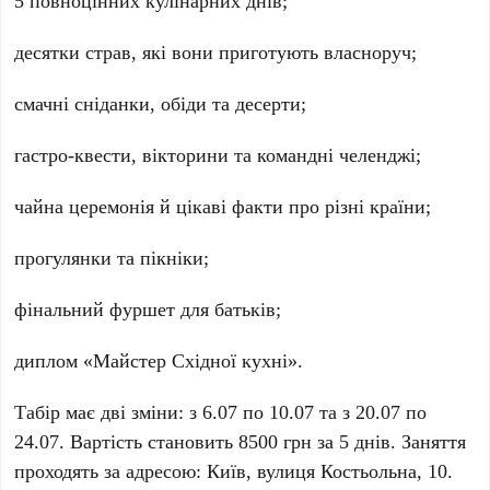
десятки страв, які вони приготують власноруч;
смачні сніданки, обіди та десерти;
гастро-квести, вікторини та командні челенджі;
чайна церемонія й цікаві факти про різні країни;
прогулянки та пікніки;
фінальний фуршет для батьків;
диплом «Майстер Східної кухні».
Табір має дві зміни: з
6.07
по
10.07
та з
20.07
по
24.07
. Вартість становить
8500 грн
за 5 днів. Заняття
проходять за адресою:
Київ
, вулиця
Костьольна, 10
.