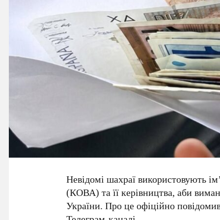
Невідомі шахраї використовують ім
(КОВА)
та її керівництва, аби вим
України
. Про це офіційно повідом
Телеграм-каналі
.