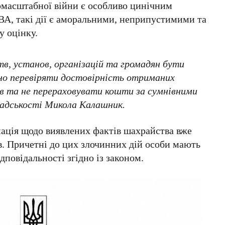
номасштабної війни є особливо цинічним
ВА
, такі дії є аморальними, неприпустимими та
 оцінку.
тв, установ, організацій та громадян бути
о перевіряти достовірність отриманих
тів та не перераховувати кошти за сумнівними
мадськості
Микола Калашник
.
мація щодо виявлених фактів шахрайства вже
в
. Причетні до цих злочинних дій особи мають
дповідальності згідно із законом.