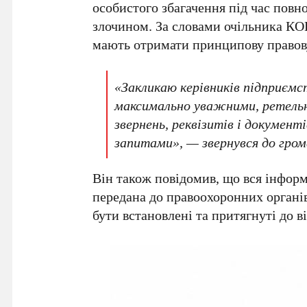
особистого збагачення під час пов
злочином. За словами очільника
КО
мають отримати принципову правову
«Закликаю керівників підприємс
максимально уважними, ретельн
звернень, реквізитів і докумен
запитами», — звернувся до гро
Він також повідомив, що вся інфор
передана до
правоохоронних органі
бути встановлені та притягнуті до ві