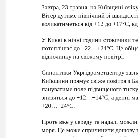
Завтра,
23 травня
, на Київщині очік
Вітер дутиме північний зі швидкіс
коливатиметься від
+12
до
+17°C
, в
У Києві в нічні години стовпчики 
потеплішає до
+22…+24°C
. Це обіц
відпочинку на свіжому повітрі.
Синоптики
Укргідрометцентру
зазн
Київщини прямує свіже повітря з Б
пануватиме поле підвищеного тиску,
знизяться до
+12…+14°C
, а денні 
+20…+24°C
.
Проте вже у середу та надалі можли
моря. Це може спричинити дощову та