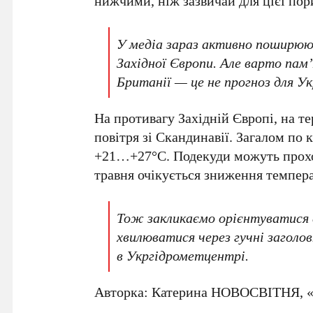
нижчими, ніж зазвичай для цієї пор
У медіа зараз активно поширюю
Західної Європи. Але варто пам’
Британії — це не прогноз для Ук
На противагу Західній Європі, на 
повітря зі Скандинавії. Загалом по
+21…+27°C
. Подекуди можуть прохо
травня очікується зниження темпера
Тож закликаємо орієнтуватися 
хвилюватися через гучні заголов
в Укргідрометцентрі.
Авторка: Катерина НОВОСВІТНЯ, «