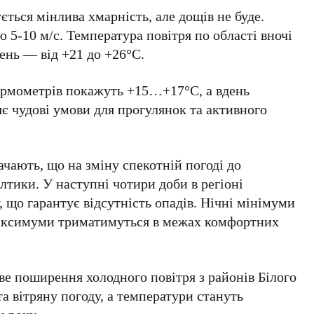
ується мінлива хмарність, але дощів не буде.
тю
5-10 м/с
. Температура повітря по області вночі
день — від
+21
до
+26°C
.
термометрів покажуть
+15…+17°C
, а вдень
яє чудові умови для прогулянок та активного
ачають, що на зміну спекотній погоді до
алтики. У наступні
чотири доби
в регіоні
 що гарантує відсутність опадів. Нічні мінімуми
максимуми триматимуться в межах комфортних
ве поширення холодного повітря з районів Білого
 вітряну погоду, а температури стануть