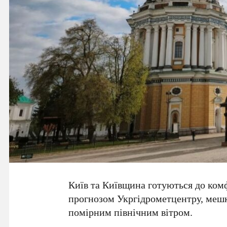
Київ та Київщина готуються до ком
прогнозом
Укргідрометцентру
, мешк
помірним північним вітром.