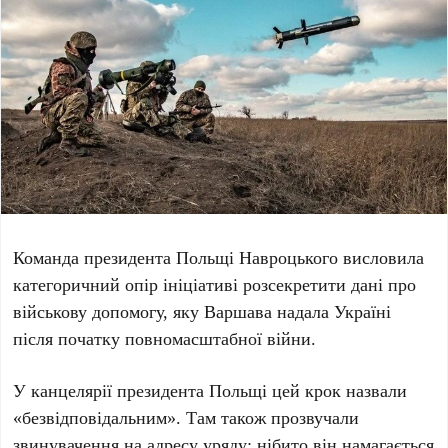
Команда
президента Польщі Навроцького
висловила
категоричний опір ініціативі розсекретити дані про
військову допомогу, яку Варшава надала Україні
після початку повномасштабної війни.
У
канцелярії президента Польщі
цей крок назвали
«безвідповідальним». Там також прозвучали
звинувачення на адресу уряду: нібито він намагається