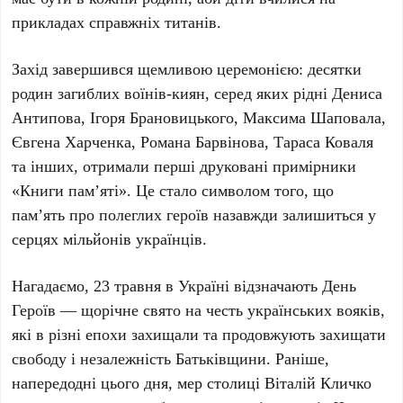
прикладах справжніх титанів.
Захід завершився щемливою церемонією: десятки
родин загиблих воїнів-киян, серед яких рідні
Дениса
Антипова
,
Ігоря Брановицького
,
Максима Шаповала
,
Євгена Харченка
,
Романа Барвінова
,
Тараса Коваля
та інших, отримали перші друковані примірники
«Книги пам’яті»
. Це стало символом того, що
пам’ять про полеглих героїв назавжди залишиться у
серцях мільйонів українців.
Нагадаємо,
23 травня
в Україні відзначають
День
Героїв
— щорічне свято на честь українських вояків,
які в різні епохи захищали та продовжують захищати
свободу і незалежність Батьківщини. Раніше,
напередодні цього дня, мер столиці
Віталій Кличко