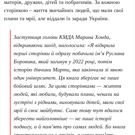
матерів, дружин, дітей та побратимів. За кожною
сторінкою – життя звичайних людей, що мали свої
плани та мрії, але віддали їх заради України.
Заступниця голови КМДА
Марина Хонда
,
відкриваючи захід, наголосила: «Я відкрила
перші сторінки й одразу побачила ім’я
Руслана
Боровика
, який загинув у
2022 році
, потім
історію дівчини
Марти
, яка закінчила зі мною
один університет. Ця книга зберігає не лише
бойовий шлях. За цими сторінками — життя
людей, які любили, будували плани, чекали на
зустрічі з рідними, виховували дітей, мали свої
мрії й своє майбутнє. Саме тому тут вдалося
зберегти найголовніше — не лише історії
подвигу, а й пам’ять про самих людей. Бо книга
створювалася не з архівів, а через пам’ять