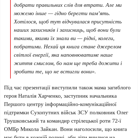
добрати правильних слів для втрати. Але ми
можемо інше — гідно берегти пам’ять.
Хотілося, щоб тут відчувалася присутність
наших захисників і захисниць, щоб вони були
такими, якими їх знали ви — рідні, колеги,
побратими. Нехай ця книга стане джерелом
світлої енергії, яка наповнюватиме наше
життя смислом, бо нам ще треба дожити і
зробити те, що не встигли вони».
Під час презентації виступили також мама загиблого
героя
Наталія Харченко
, заступник начальника
Першого центру інформаційно-комунікаційної
підтримки Сухопутних військ ЗСУ полковник Олег
Трушковський
та командир стрілецької роти
72-ї
ОМБр Микола Зайкан
. Вони наголосили, що книга
має бути в кожній родині, аби діти вчилися на