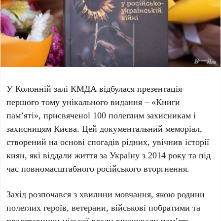
У
Колонній залі КМДА
відбулася презентація
першого тому унікального видання –
«Книги
пам’яті»
, присвяченої
100
полеглим захисникам і
захисницям Києва. Цей документальний меморіал,
створений на основі спогадів рідних, увічнив історії
киян, які віддали життя за Україну
з 2014 року
та під
час повномасштабного російського вторгнення.
Захід розпочався з хвилини мовчання, якою родини
полеглих героїв, ветерани, військові побратими та
представники міської влади вшанували пам’ять