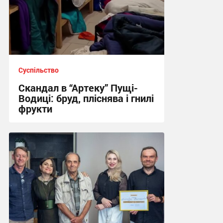
Суспільство
Скандал в “Артеку” Пущі-
Водиці: бруд, пліснява і гнилі
фрукти
19:07 вчора