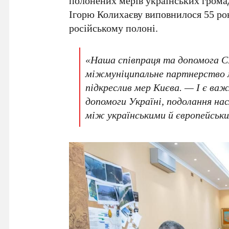
полонених мерів українських грома
Ігорю Колихаєву
виповнилося
55 ро
російському полоні.
«Наша співпраця та допомога 
міжмуніципальне партнерство 
підкреслив мер Києва. — І є в
допомоги Україні, подолання нас
між українськими й європейськ