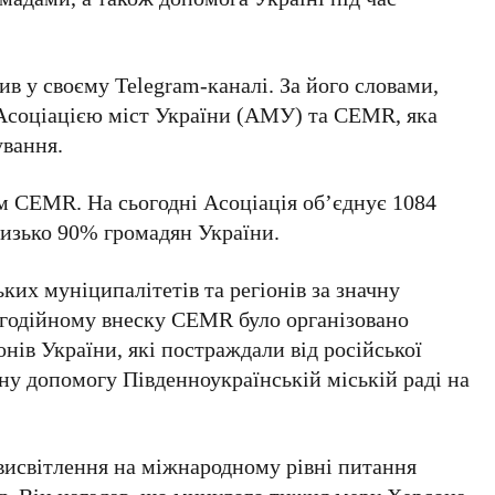
ив у своєму Telegram-каналі. За його словами,
Асоціацією міст України (АМУ)
та
CEMR
, яка
ування.
ом
CEMR
. На сьогодні
Асоціація
об’єднує
1084
лизько
90% громадян України
.
ьких муніципалітетів та регіонів
за значну
агодійному внеску
CEMR
було організовано
іонів України, які постраждали від російської
арну допомогу
Південноукраїнській міській раді
на
висвітлення на міжнародному рівні питання