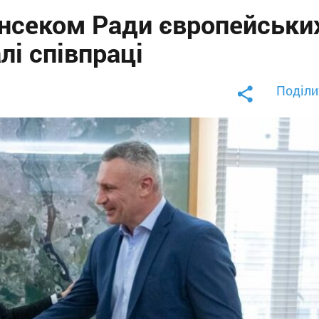
енсеком Ради європейськи
лі співпраці
Поділи