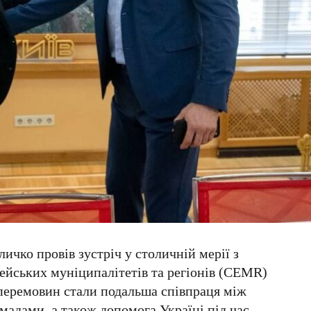
Кличко
провів зустріч у столичній мерії з
ейських муніципалітетів та регіонів (CEMR)
перемовин стали подальша співпраця між
мадами, а також допомога Україні під час