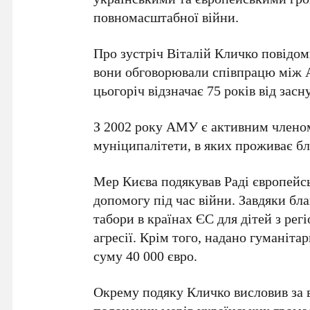
повномасштабної війни.
Про зустріч Віталій Кличко повідом
вони обговорювали співпрацю між
цьогоріч відзначає
75 років
від засн
З
2002 року АМУ
є активним член
муніципалітети
, в яких проживає б
Мер Києва подякував
Раді європейс
допомогу під час війни. Завдяки бл
табори в країнах
ЄС
для дітей з рег
агресії. Крім того, надано гуманіт
суму
40 000 євро
.
Окрему подяку
Кличко
висловив за 