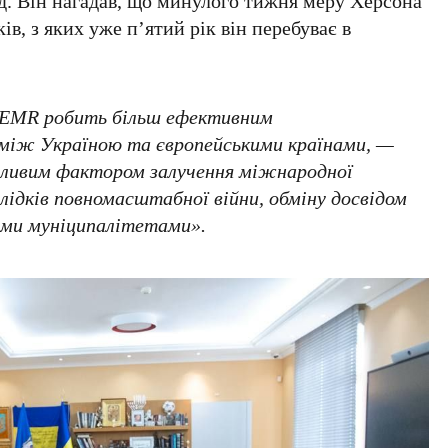
д. Він нагадав, що минулого тижня
меру Херсона
ків
, з яких уже
п’ятий рік
він перебуває в
CEMR робить більш ефективним
між Україною та європейськими країнами, —
ажливим фактором залучення міжнародної
лідків повномасштабної війни, обміну досвідом
ими муніципалітетами».