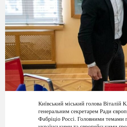
Київський міський голова Віталій 
генеральним секретарем Ради європ
Фабріціо Россі
. Головними темами 
українськими та європейськими гро