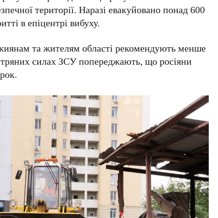
езпечної території. Наразі евакуйовано понад
600
ритті в епіцентрі вибуху.
киянам та жителям області рекомендують менше
вітряних силах ЗСУ попереджають, що росіяни
рок.