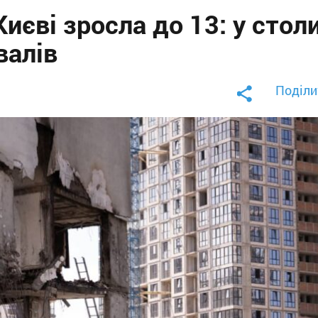
Києві зросла до 13: у стол
валів
Поділи