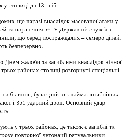
х у столиці до
13 осіб
.
омив, що наразі внаслідок масованої атаки у
дей
та поранення
56
. У Державній службі з
чнили, що серед постраждалих –
семеро дітей
.
ть безперервно.
но Днем жалоби за загиблими внаслідок нічної
трьох районах столиці розгорнуті спеціальні
роти
6 липня
, була однією з наймасштабніших:
акет і
351
ударний дрон. Основний удар
сть.
ють у трьох районах, де також є загиблі та
грозу повторної детонації рятувальники