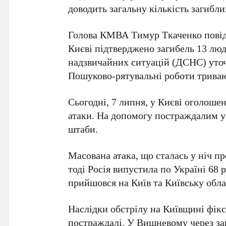
доводить загальну кількість загибли
Голова КМВА
Тимур Ткаченко
повід
Києві підтверджено загибель
13 лю
надзвичайних ситуацій (ДСНС) уто
Пошуково-рятувальні роботи триваю
Сьогодні,
7 липня
, у Києві оголоше
атаки. На допомогу постраждалим у 
штаби.
Масована атака, що сталась у ніч п
тоді Росія випустила по Україні
68
р
прийшовся на Київ та Київську обла
Наслідки обстрілу на Київщині фіксу
постраждалі. У Вишневому через за