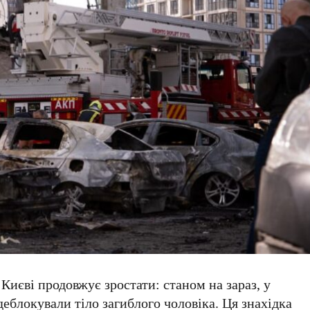
 Києві продовжує зростати: станом на зараз, у
еблокували тіло загиблого чоловіка. Ця знахідка