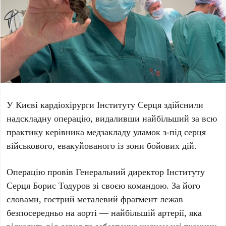
У Києві кардіохірурги Інституту Серця здійснили
надскладну операцію, видаливши найбільший за всю
практику керівника медзакладу уламок з-під серця
військового, евакуйованого із зони бойових дій.
Операцію провів Генеральний директор Інституту
Серця
Борис Тодуров
зі своєю командою. За його
словами,
гострий металевий фрагмент
лежав
безпосередньо на аорті — найбільшій артерії, яка
відходить від серця та забезпечує киснем усі тканини