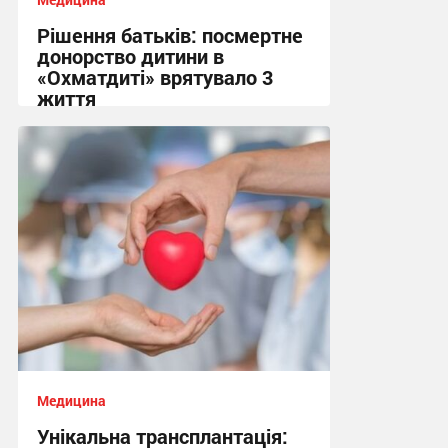
Рішення батьків: посмертне
донорство дитини в
«Охматдиті» врятувало 3
життя
19:37 вчора
Медицина
Унікальна трансплантація: