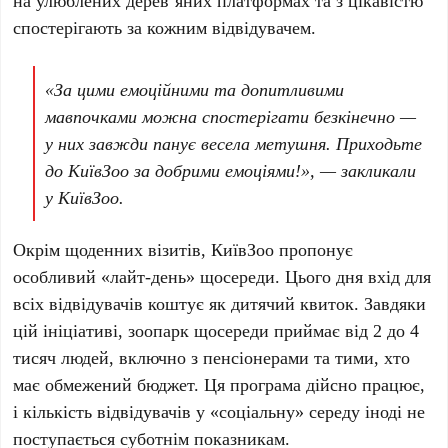
на улюблених дерев’яних платформах та з цікавістю
спостерігають за кожним відвідувачем.
«За цими емоційними та допитливими
мавпочками можна спостерігати безкінечно —
у них завжди панує весела метушня. Приходьте
до КиївЗоо за добрими емоціями!», — закликали
у
КиївЗоо
.
Окрім щоденних візитів,
КиївЗоо
пропонує
особливий «лайт-день» щосереди. Цього дня вхід для
всіх відвідувачів коштує як дитячий квиток. Завдяки
цій ініціативі, зоопарк щосереди приймає від
2
до
4
тисяч
людей, включно з пенсіонерами та тими, хто
має обмежений бюджет. Ця програма дійсно працює,
і кількість відвідувачів у «соціальну» середу іноді не
поступається суботнім показникам.