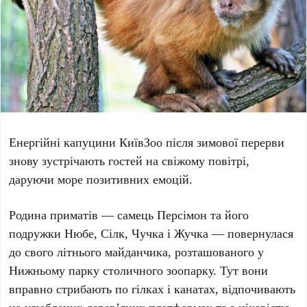
Енергійні капуцини
КиївЗоо
після зимової перерви
знову зустрічають гостей на свіжому повітрі,
даруючи море позитивних емоцій.
Родина приматів — самець
Персімон
та його
подружки
Нюбе
,
Сілк
,
Чучка
і
Жучка
— повернулася
до свого літнього майданчика, розташованого у
Нижньому парку столичного зоопарку. Тут вони
вправно стрибають по гілках і канатах, відпочивають